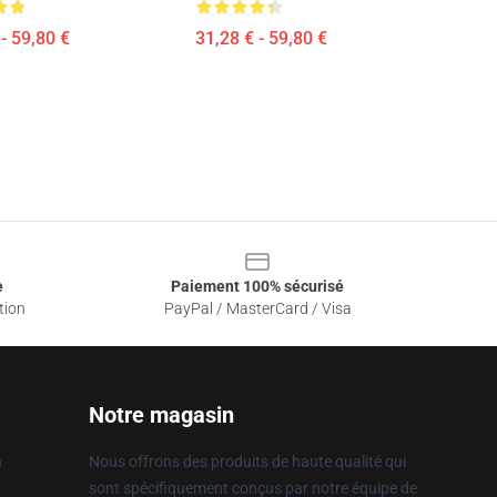
- 59,80 €
31,28 € - 59,80 €
e
Paiement 100% sécurisé
tion
PayPal / MasterCard / Visa
Notre magasin
n
Nous offrons des produits de haute qualité qui
sont spécifiquement conçus par notre équipe de