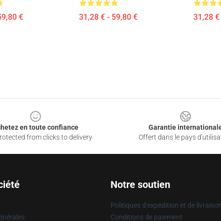
59,80 €
31,28 € - 59,80 €
31,28 € 
hetez en toute confiance
Garantie international
otected from clicks to delivery
Offert dans le pays d'utilisa
ciété
Notre soutien
Politiques d'expédition et de livraiso
énérales
Conditions de paiement