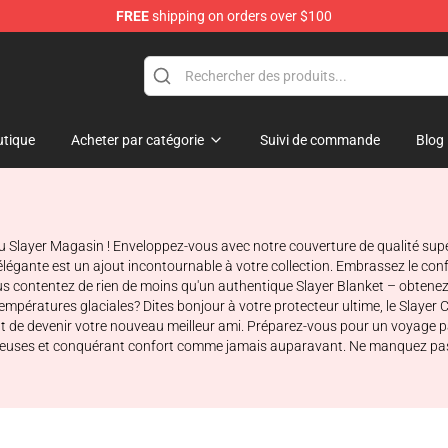
FREE
shipping on orders over $100
tique
Acheter par catégorie
Suivi de commande
Blog
 au Slayer Magasin ! Enveloppez-vous avec notre couverture de qualité su
 élégante est un ajout incontournable à votre collection. Embrassez le co
contentez de rien de moins qu'un authentique Slayer Blanket – obtenez le 
 températures glaciales? Dites bonjour à votre protecteur ultime, le Slaye
nt de devenir votre nouveau meilleur ami. Préparez-vous pour un voyage pa
ugueuses et conquérant confort comme jamais auparavant. Ne manquez pas