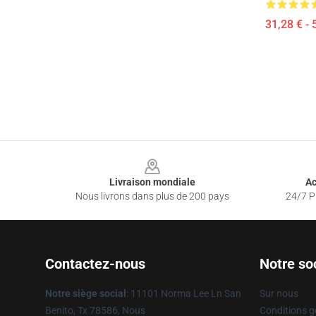
31,28 € - 
Footer
Livraison mondiale
Ac
Nous livrons dans plus de 200 pays
24/7 Pr
Contactez-nous
Notre so
Notre siège social
: 11101 Norma Lee Ln San
Sur nous
Benito, Tx 78586, Nous
Conditions g