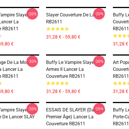
-20%
-20%
Vampire Slayer
Slayer Couverture De Lancer
Buffy L
 Lancer La
RB2611
Couvert
e RB2611
RB2611
31,28 € - 59,80 €
59,80 €
31,28 € 
-20%
-20%
nge De La Mort -
Buffy Le Vampire Slayer
Art Popu
 Lancer La
Armes II Lancer La
Couvert
e RB2611
Couverture RB2611
RB2611
59,80 €
31,28 € - 59,80 €
31,28 € 
-20%
-20%
Vampire Slayer:
ESSAIS DE SLAYER (dans Le
Buffy L
e De Lancer SLAY
Premier Âge) Lancer La
Porte-C
Couverture RB2611
RB2611