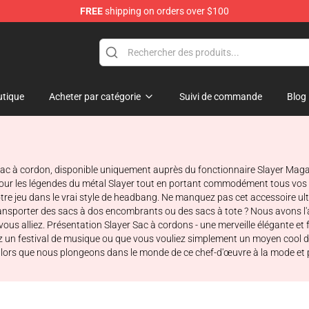
FREE
shipping on orders over $100
tique
Acheter par catégorie
Suivi de commande
Blog
Sac à cordon, disponible uniquement auprès du fonctionnaire Slayer Magas
r les légendes du métal Slayer tout en portant commodément tous vos e
otre jeu dans le vrai style de headbang. Ne manquez pas cet accessoire u
 transporter des sacs à dos encombrants ou des sacs à tote ? Nous avons 
e vous alliez. Présentation Slayer Sac à cordons - une merveille élégante 
ez un festival de musique ou que vous vouliez simplement un moyen cool de
 alors que nous plongeons dans le monde de ce chef-d'œuvre à la mode et 