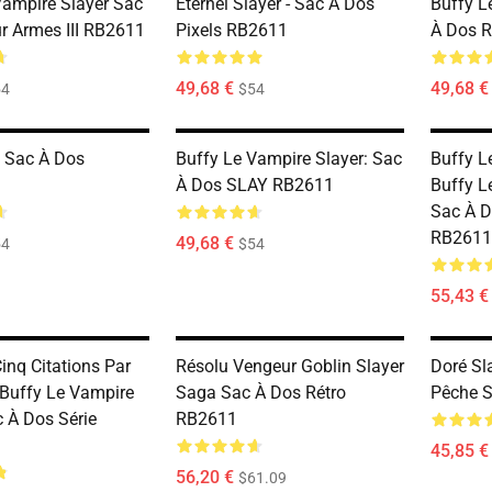
Vampire Slayer Sac
Éternel Slayer - Sac À Dos
Buffy L
r Armes III RB2611
Pixels RB2611
À Dos 
49,68 €
49,68 €
54
$54
e Sac À Dos
Buffy Le Vampire Slayer: Sac
Buffy L
À Dos SLAY RB2611
Buffy L
Sac À D
RB2611
49,68 €
54
$54
55,43 €
inq Citations Par
Résolu Vengeur Goblin Slayer
Doré Sl
 Buffy Le Vampire
Saga Sac À Dos Rétro
Pêche 
c À Dos Série
RB2611
45,85 €
56,20 €
$61.09