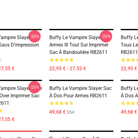
-20%
-20%
Vampire Slayer
Buffy Le Vampire Slayer
Buffy L
Sacs D'impression
Armes III Tout Sur Imprimer
Tous Le
Sac À Bandoulière RB2611
RB2611
27,55 €
22,95 € - 27,55 €
22,95 € 
-20%
ampire Slayer- Fille
Buffy Le Vampire Slayer Sac
Buffy L
 Over Imprimer Sac
À Dos Pour Armes RB2611
À Dos A
2611
49,68 €
49,68 €
$54
27,55 €