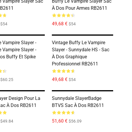
e Vampire Slayer Sac
Buffy Le Vampire Slayer Sac
RB2611
À Dos Pour Armes RB2611
49,68 €
$54
$54
e Vampire Slayer -
Vintage Buffy Le Vampire
e Vampire Slayer -
Slayer - Sunnydale HS - Sac
os Buffy Et Spike
À Dos Graphique
Professionnel RB2611
49,68 €
$60.25
$54
ayer Design Pour La
Sunnydale SlayerBadge
Sac À Dos RB2611
BTVS Sac À Dos RB2611
51,60 €
$49.84
$56.09