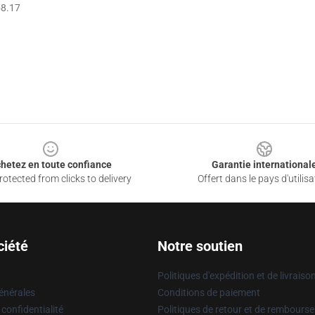
8.17
hetez en toute confiance
Garantie international
otected from clicks to delivery
Offert dans le pays d'utilisa
ciété
Notre soutien
Politiques d'expédition et de livraiso
énérales
Conditions de paiement
 confidentialité
Politiques de retour et de rembours