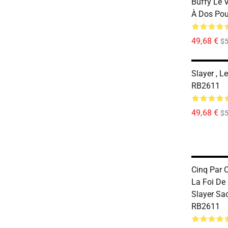
Buffy Le 
À Dos Pou
49,68 €
$
Slayer , L
RB2611
49,68 €
$
Cinq Par C
La Foi De
Slayer Sa
RB2611