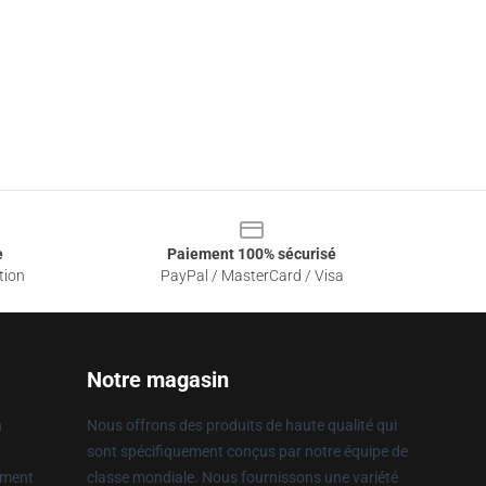
e
Paiement 100% sécurisé
tion
PayPal / MasterCard / Visa
Notre magasin
n
Nous offrons des produits de haute qualité qui
sont spécifiquement conçus par notre équipe de
ement
classe mondiale. Nous fournissons une variété