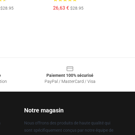
26,63 €
$28.95
$28.95
e
Paiement 100% sécurisé
tion
PayPal / MasterCard / Visa
Notre magasin
n
Nous offrons des produits de haute qualité qui
sont spécifiquement conçus par notre équipe de