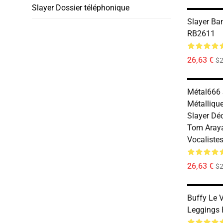
Slayer Dossier téléphonique
Slayer Ba
RB2611
26,63 €
$2
Métal666 
Métalliqu
Slayer Dé
Tom Araya
Vocaliste
26,63 €
$2
Buffy Le 
Leggings