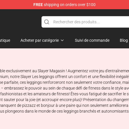
FREE
shipping on orders over $100
tique
Acheter par catégorie
Suivi de commande
Blog
ible exclusivement au Slayer Magasin ! Augmentez votre jeu d'entraîneme
, notre Slayer Les leggings offrent un confort et une flexibilité inégal
oupe parfaite, ces leggings renforceront non seulement votre confiance, 
 embrassez le pouvoir au sein de chaque défi de fitness dans le style avec
 fashionistas et les amateurs de fitness! Êtes-vous fatigué de sacrifier l
 sauter pour la joie (et accroupir encore plus)! Présentation du changeme
 manquent de pizzazz et bonjour à une paire qui non seulement améliorera
nous plongeons dans le monde de ces leggings branchés et autonomisants. Cr