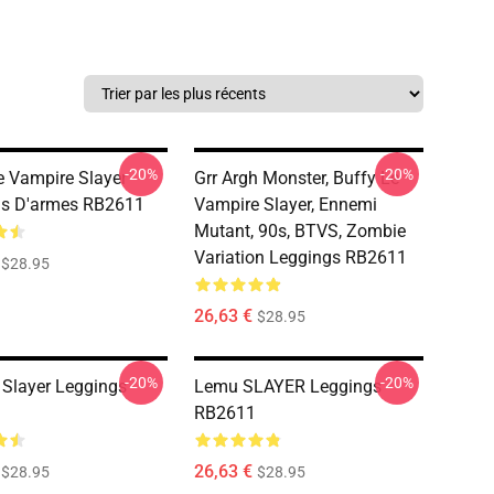
-20%
-20%
e Vampire Slayer
Grr Argh Monster, Buffy Le
gs D'armes RB2611
Vampire Slayer, Ennemi
Mutant, 90s, BTVS, Zombie
Variation Leggings RB2611
$28.95
26,63 €
$28.95
-20%
-20%
Slayer Leggings
Lemu SLAYER Leggings
RB2611
26,63 €
$28.95
$28.95