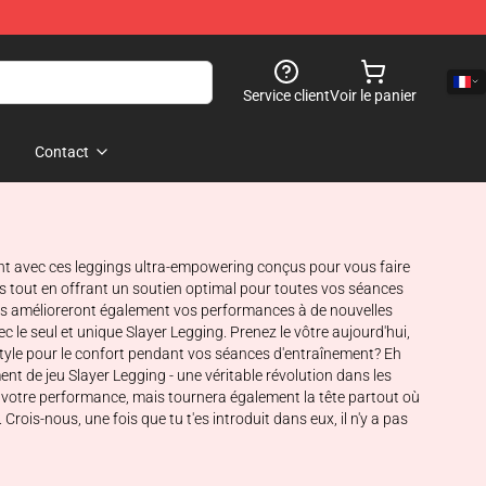
Service client
Voir le panier
Contact
nt avec ces leggings ultra-empowering conçus pour vous faire
és tout en offrant un soutien optimal pour toutes vos séances
mais amélioreront également vos performances à de nouvelles
 le seul et unique Slayer Legging. Prenez le vôtre aujourd'hui,
e style pour le confort pendant vos séances d'entraînement? Eh
nt de jeu Slayer Legging - une véritable révolution dans les
 votre performance, mais tournera également la tête partout où
ois-nous, une fois que tu t'es introduit dans eux, il n'y a pas