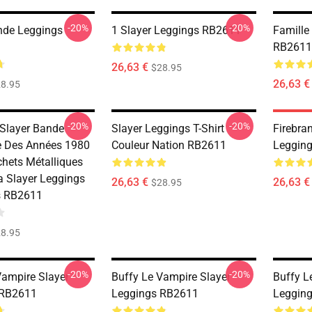
-20%
-20%
nde Leggings
1 Slayer Leggings RB2611
Famille
RB2611
26,63 €
$28.95
26,63 €
8.95
-20%
-20%
Slayer Bande
Slayer Leggings T-Shirt
Firebra
e Des Années 1980
Couleur Nation RB2611
Leggin
chets Métalliques
 Slayer Leggings
26,63 €
26,63 €
$28.95
s RB2611
8.95
-20%
-20%
Vampire Slayer
Buffy Le Vampire Slayer
Buffy L
 RB2611
Leggings RB2611
Leggin