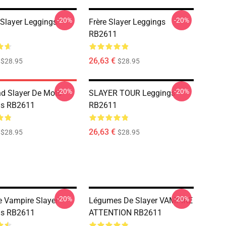
-20%
-20%
 Slayer Leggings
Frère Slayer Leggings
RB2611
26,63 €
$28.95
$28.95
-20%
-20%
nd Slayer De Mots
SLAYER TOUR Leggings
gs RB2611
RB2611
26,63 €
$28.95
$28.95
-20%
-20%
e Vampire Slayer
Légumes De Slayer VAMPIRE
gs RB2611
ATTENTION RB2611