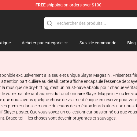
FREE
shipping on orders over $100
tique
Acheter par catégorie
Suivi de commande
Blog
 disponible exclusivement à la seule et unique Slayer Magasin ! Présentez 
 attention particulière au détail, cette affiche encapsule l'essence de Sl
la musique de dry-hitting, c'est un must-have absolu pour chaque véritab
le vôtre maintenant auprès du fonctionnaire Slayer Magasin – où les vrai
arce que nous avons quelque chose de vraiment épique en réserve pour vo
 tête en premier dans le monde du chaos des métaux lourds alors que nous
usif Slayer poster. Que vous soyez un collectionneur passionné ou que vou
. Brace-toi – les choses vont devenir bruyantes et sauvages!