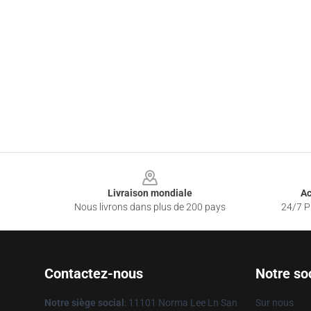
Footer
Livraison mondiale
Ac
Nous livrons dans plus de 200 pays
24/7 Pr
Contactez-nous
Notre so
Notre siège social
: 11101 Norma Lee Ln San
Sur nous