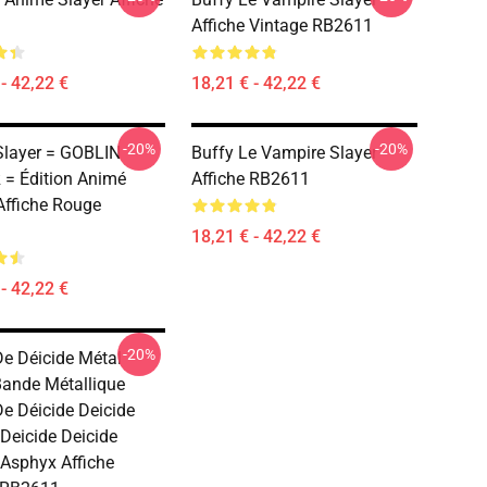
Affiche Vintage RB2611
- 42,22 €
18,21 € - 42,22 €
-20%
-20%
Slayer = GOBLIN
Buffy Le Vampire Slayer
= Édition Animé
Affiche RB2611
 Affiche Rouge
18,21 € - 42,22 €
- 42,22 €
-20%
e Déicide Métal
Bande Métallique
e Déicide Deicide
 Deicide Deicide
 Asphyx Affiche