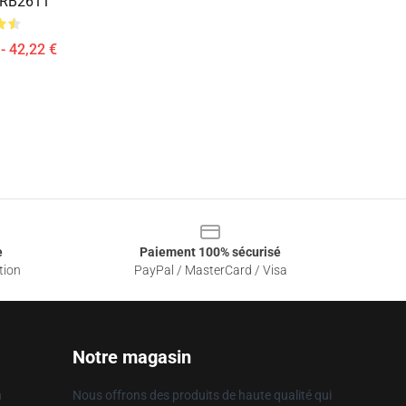
 RB2611
- 42,22 €
e
Paiement 100% sécurisé
tion
PayPal / MasterCard / Visa
Notre magasin
n
Nous offrons des produits de haute qualité qui