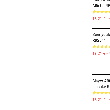
Affiche R
18,21 € - 
Sunnydale
RB2611
18,21 € - 
Slayer Af
Inosuke 
18,21 € - 