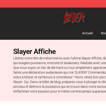
Slayer Store - Official Slayer Merchandise Shop
Accueil
Bou
Slayer Affiche
Libérez votre tête de métal interne avec l'ultime Slayer Affiche,
qui exagère puissance, intensité et badassery. Réalisée avec une
Que vous soyez un fan de die-hard ou tout simplement apprécier 
faites une déclaration audacieuse qui crie 'SLAYER!' Commandez 
solos à blister, et tambours à contrebass ? Alors, tenez bon p
Slayer- Oui. Dans ce billet de blog, préparez-vous à plonger la
pinceau et libérions la puissance qui se trouve dans notre excl
enflammer votre passion pour le métal comme jamais auparavant