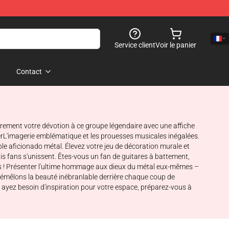
Service client
Voir le panier
Contact
fièrement votre dévotion à ce groupe légendaire avec une affiche
ayerL'imagerie emblématique et les prouesses musicales inégalées.
le aficionado métal. Élevez votre jeu de décoration murale et
s fans s'unissent. Êtes-vous un fan de guitares à battement,
us ! Présenter l'ultime hommage aux dieux du métal eux-mêmes –
 démêlons la beauté inébranlable derrière chaque coup de
s ayez besoin d'inspiration pour votre espace, préparez-vous à