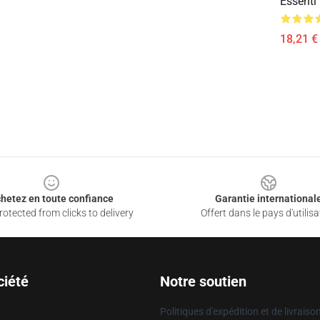
Essenti
18,21 € 
hetez en toute confiance
Garantie international
otected from clicks to delivery
Offert dans le pays d'utilisa
ciété
Notre soutien
Politiques d'expédition et de livraiso