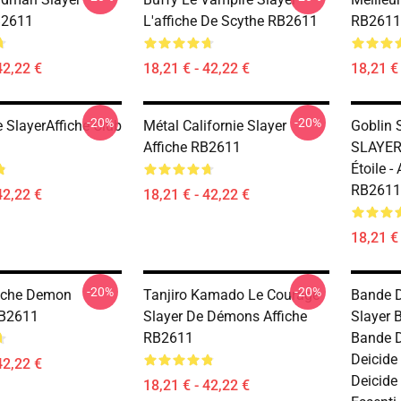
B2611
L'affiche De Scythe RB2611
RB2611
42,22 €
18,21 € - 42,22 €
18,21 € 
-20%
-20%
 SlayerAffiche Club
Métal Californie Slayer
Goblin 
Affiche RB2611
SLAYER 
Étoile -
RB2611
42,22 €
18,21 € - 42,22 €
18,21 € 
-20%
-20%
fiche Demon
Tanjiro Kamado Le Courage
Bande D
RB2611
Slayer De Démons Affiche
Slayer 
RB2611
Bande D
Deicide
42,22 €
Deicide
18,21 € - 42,22 €