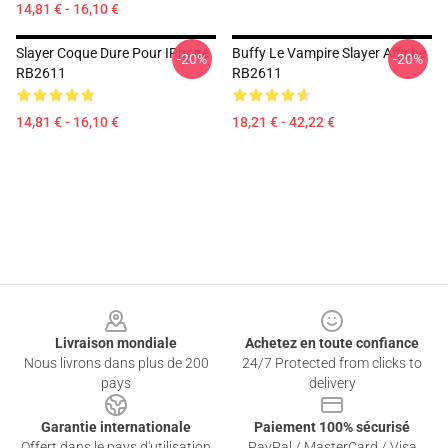
14,81 € - 16,10 €
Slayer Coque Dure Pour IPhone
Buffy Le Vampire Slayer Affiche
-20%
-20%
RB2611
RB2611
14,81 € - 16,10 €
18,21 € - 42,22 €
Footer
Livraison mondiale
Achetez en toute confiance
Nous livrons dans plus de 200
24/7 Protected from clicks to
pays
delivery
Garantie internationale
Paiement 100% sécurisé
Offert dans le pays d'utilisation
PayPal / MasterCard / Visa