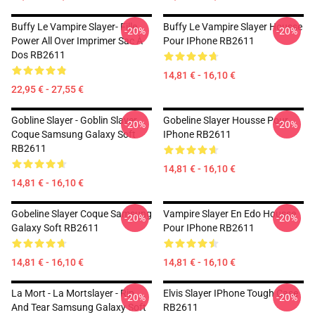
Buffy Le Vampire Slayer- Fille
Buffy Le Vampire Slayer Housse
-20%
-20%
Power All Over Imprimer Sac À
Pour IPhone RB2611
Dos RB2611
14,81 € - 16,10 €
22,95 € - 27,55 €
Gobline Slayer - Goblin Slayer
Gobeline Slayer Housse Pour
-20%
-20%
Coque Samsung Galaxy Soft
IPhone RB2611
RB2611
14,81 € - 16,10 €
14,81 € - 16,10 €
Gobeline Slayer Coque Samsung
Vampire Slayer En Edo Housse
-20%
-20%
Galaxy Soft RB2611
Pour IPhone RB2611
14,81 € - 16,10 €
14,81 € - 16,10 €
La Mort - La Mortslayer - Rip
Elvis Slayer IPhone Tough Case
-20%
-20%
And Tear Samsung Galaxy Soft
RB2611