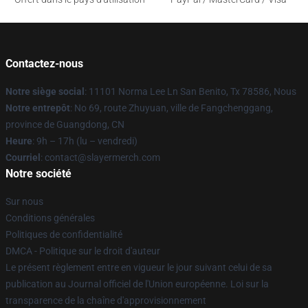
Contactez-nous
Notre siège social
: 11101 Norma Lee Ln San Benito, Tx 78586, Nous
Notre entrepôt
: No 69, route Zhuyuan, ville de Fangchenggang,
province de Guangdong, CN
Heure
: 9h – 17h (lu – vendredi)
Courriel
: contact@slayermerch.com
Notre société
Sur nous
Conditions générales
Politiques de confidentialité
DMCA - Politique sur le droit d'auteur
Le présent règlement entre en vigueur le jour suivant celui de sa
publication au Journal officiel de l'Union européenne. Loi sur la
transparence de la chaîne d'approvisionnement