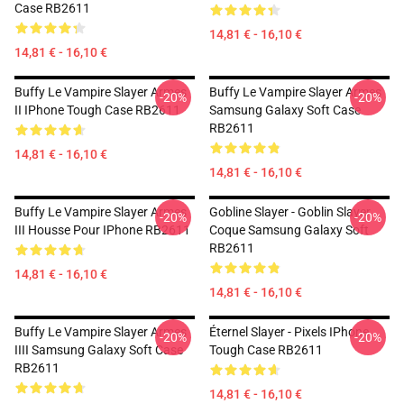
Case RB2611
14,81 € - 16,10 €
14,81 € - 16,10 €
Buffy Le Vampire Slayer Armes
Buffy Le Vampire Slayer Armes
-20%
-20%
II IPhone Tough Case RB2611
Samsung Galaxy Soft Case
RB2611
14,81 € - 16,10 €
14,81 € - 16,10 €
Buffy Le Vampire Slayer Armes
Gobline Slayer - Goblin Slayer
-20%
-20%
III Housse Pour IPhone RB2611
Coque Samsung Galaxy Soft
RB2611
14,81 € - 16,10 €
14,81 € - 16,10 €
Buffy Le Vampire Slayer Armes
Éternel Slayer - Pixels IPhone
-20%
-20%
IIII Samsung Galaxy Soft Case
Tough Case RB2611
RB2611
14,81 € - 16,10 €