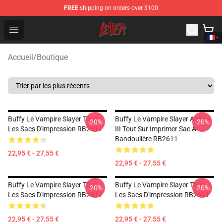
FREE
shipping on orders over $100
Slayer Store - Official Slayer Merchandise Shop
Open menu
Accueil
/
Boutique
Buffy Le Vampire Slayer Tous
Buffy Le Vampire Slayer Armes
-20%
-20%
Les Sacs D'impression RB2611
III Tout Sur Imprimer Sac À
Bandoulière RB2611
22,95 € - 27,55 €
22,95 € - 27,55 €
Buffy Le Vampire Slayer Tous
Buffy Le Vampire Slayer Tous
-20%
-20%
Les Sacs D'impression RB2611
Les Sacs D'impression RB2611
22,95 € - 27,55 €
22,95 € - 27,55 €