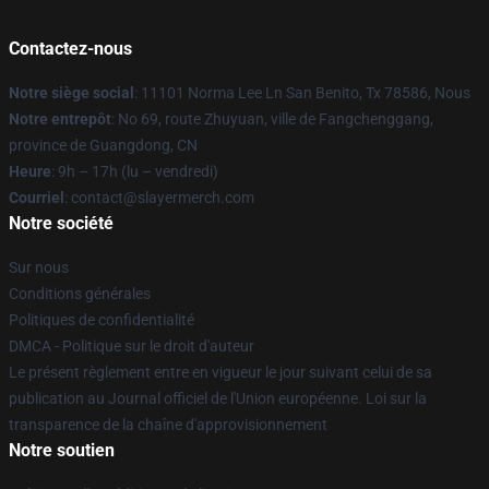
Contactez-nous
Notre siège social
: 11101 Norma Lee Ln San Benito, Tx 78586, Nous
Notre entrepôt
: No 69, route Zhuyuan, ville de Fangchenggang,
province de Guangdong, CN
Heure
: 9h – 17h (lu – vendredi)
Courriel
: contact@slayermerch.com
Notre société
Sur nous
Conditions générales
Politiques de confidentialité
DMCA - Politique sur le droit d'auteur
Le présent règlement entre en vigueur le jour suivant celui de sa
publication au Journal officiel de l'Union européenne. Loi sur la
transparence de la chaîne d'approvisionnement
Notre soutien