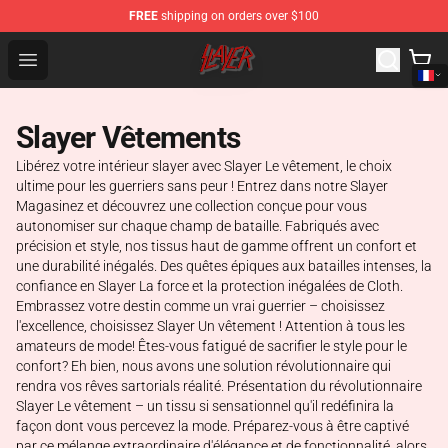
FREE
shipping on orders over $100
Slayer Store - Official Slayer Merchandise Shop
Open menu
Slayer Vêtements
Libérez votre intérieur slayer avec Slayer Le vêtement, le choix
ultime pour les guerriers sans peur ! Entrez dans notre Slayer
Magasinez et découvrez une collection conçue pour vous
autonomiser sur chaque champ de bataille. Fabriqués avec
précision et style, nos tissus haut de gamme offrent un confort et
une durabilité inégalés. Des quêtes épiques aux batailles intenses, la
confiance en Slayer La force et la protection inégalées de Cloth.
Embrassez votre destin comme un vrai guerrier – choisissez
l'excellence, choisissez Slayer Un vêtement ! Attention à tous les
amateurs de mode! Êtes-vous fatigué de sacrifier le style pour le
confort? Eh bien, nous avons une solution révolutionnaire qui
rendra vos rêves sartorials réalité. Présentation du révolutionnaire
Slayer Le vêtement – un tissu si sensationnel qu'il redéfinira la
façon dont vous percevez la mode. Préparez-vous à être captivé
par ce mélange extraordinaire d'élégance et de fonctionnalité, alors