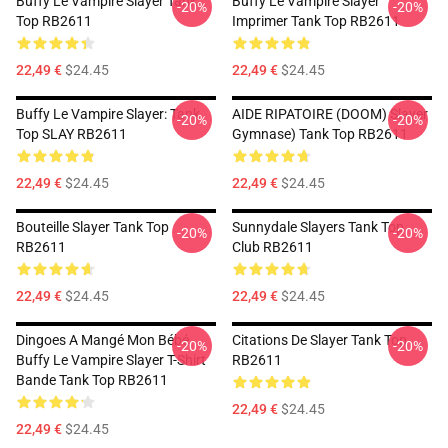
Buffy Le Vampire Slayer Tank
Buffy Le Vampire Slayer
-20%
-20%
Top RB2611
Imprimer Tank Top RB2611
22,49 €
$24.45
22,49 €
$24.45
Buffy Le Vampire Slayer: Tank
AIDE RIPATOIRE (DOOM) Slayer
-20%
-20%
Top SLAY RB2611
Gymnase) Tank Top RB2611
22,49 €
$24.45
22,49 €
$24.45
Bouteille Slayer Tank Top
Sunnydale Slayers Tank Top
-20%
-20%
RB2611
Club RB2611
22,49 €
$24.45
22,49 €
$24.45
Dingoes A Mangé Mon Bébé
Citations De Slayer Tank Top
-20%
-20%
Buffy Le Vampire Slayer T-Shirt
RB2611
Bande Tank Top RB2611
22,49 €
$24.45
22,49 €
$24.45