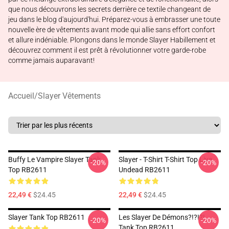
que nous découvrons les secrets derrière ce textile changeant de
jeu dans le blog d'aujourd'hui. Préparez-vous à embrasser une toute
nouvelle ère de vêtements avant mode qui allie sans effort confort
et allure indéniable. Plongons dans le monde Slayer Habillement et
découvrez comment il est prêt à révolutionner votre garde-robe
comme jamais auparavant!
Accueil
/
Slayer Vêtements
Buffy Le Vampire Slayer Tank
Slayer - T-Shirt T-Shirt Top Live
-20%
-20%
Top RB2611
Undead RB2611
22,49 €
$24.45
22,49 €
$24.45
Slayer Tank Top RB2611
Les Slayer De Démons?!?!?!
-20%
-20%
Tank Top RB2611