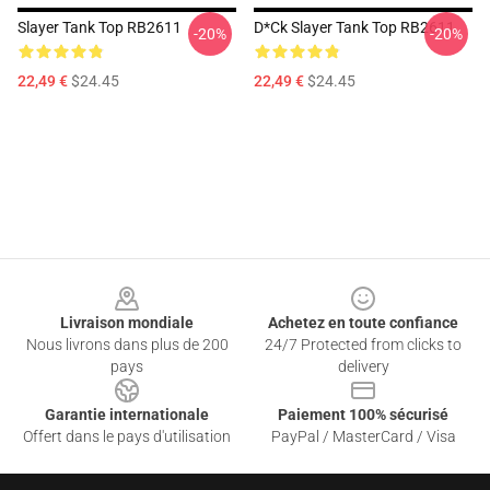
Slayer Tank Top RB2611
D*ck Slayer Tank Top RB2611
-20%
-20%
22,49 €
$24.45
22,49 €
$24.45
Footer
Livraison mondiale
Achetez en toute confiance
Nous livrons dans plus de 200
24/7 Protected from clicks to
pays
delivery
Garantie internationale
Paiement 100% sécurisé
Offert dans le pays d'utilisation
PayPal / MasterCard / Visa