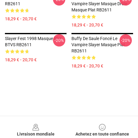
RB2611
Vampire Slayer Masque Drôle
Masque Plat RB2611
18,29 € - 20,70 €
18,29 € - 20,70 €
Slayer Fest 1998 Masque Plat
Buffy De Saule Foncé Le
-20%
-20%
BTVS RB2611
Vampire Slayer Masque Plat
RB2611
18,29 € - 20,70 €
18,29 € - 20,70 €
Footer
Livraison mondiale
Achetez en toute confiance