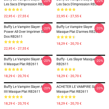
-20%
-20%
Les Sacs D'impression RB2611
Les Sacs D'impression RB2611
22,95 € - 27,55 €
22,95 € - 27,55 €
Buffy Le Vampire Slayer- Fille
Buffy Le Vampire Slayer
-20%
-20%
Power All Over Imprimer Sac À
Masque Plat D'armes RB2611
Dos RB2611
18,29 € - 20,70 €
22,95 € - 27,55 €
Buffy Le Vampire Slayer Armes
Buffy - Les Slayer Masque Plat
-20%
-20%
II Masque Plat RB2611
RB2611
18,29 € - 20,70 €
18,29 € - 20,70 €
Buffy Le Vampire Slayer Armes
ACHETER LE VAMPIRE SLAYER
-20%
-20%
IIII Masque Plat RB2611
Masque Plat RB2611
18,29 € - 20,70 €
18,29 € - 20,70 €