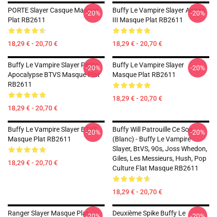
PORTE Slayer Casque Masque
Buffy Le Vampire Slayer Armes
-20%
-20%
Plat RB2611
III Masque Plat RB2611
18,29 € - 20,70 €
18,29 € - 20,70 €
Buffy Le Vampire Slayer Petite
Buffy Le Vampire Slayer
-20%
-20%
Apocalypse BTVS Masque Plat
Masque Plat RB2611
RB2611
18,29 € - 20,70 €
18,29 € - 20,70 €
Buffy Le Vampire Slayer BTVS
Buffy Will Patrouille Ce Soir
-20%
-20%
Masque Plat RB2611
(Blanc) - Buffy Le Vampire
Slayer, BtVS, 90s, Joss Whedon,
Giles, Les Messieurs, Hush, Pop
18,29 € - 20,70 €
Culture Flat Masque RB2611
18,29 € - 20,70 €
Ranger Slayer Masque Plat
Deuxième Spike Buffy Le
-20%
-20%