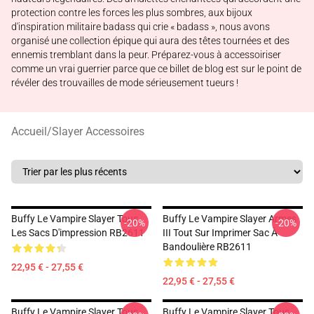
protection contre les forces les plus sombres, aux bijoux
d'inspiration militaire badass qui crie « badass », nous avons
organisé une collection épique qui aura des têtes tournées et des
ennemis tremblant dans la peur. Préparez-vous à accessoiriser
comme un vrai guerrier parce que ce billet de blog est sur le point de
révéler des trouvailles de mode sérieusement tueurs !
Accueil
/
Slayer Accessoires
Buffy Le Vampire Slayer Tous
Buffy Le Vampire Slayer Armes
-20%
-20%
Les Sacs D'impression RB2611
III Tout Sur Imprimer Sac À
Bandoulière RB2611
22,95 € - 27,55 €
22,95 € - 27,55 €
Buffy Le Vampire Slayer Tous
Buffy Le Vampire Slayer Tous