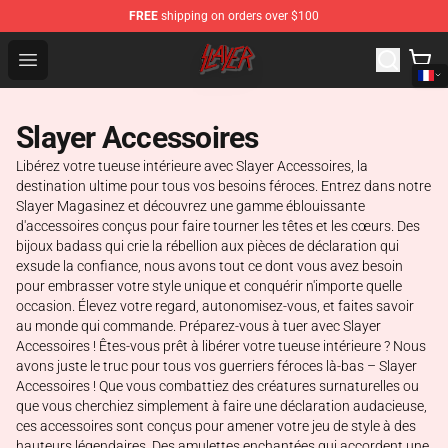
FREE
shipping on orders over $100
Slayer Store - Official Slayer Merchandise Shop
Open menu
Slayer Accessoires
Libérez votre tueuse intérieure avec Slayer Accessoires, la
destination ultime pour tous vos besoins féroces. Entrez dans notre
Slayer Magasinez et découvrez une gamme éblouissante
d'accessoires conçus pour faire tourner les têtes et les cœurs. Des
bijoux badass qui crie la rébellion aux pièces de déclaration qui
exsude la confiance, nous avons tout ce dont vous avez besoin
pour embrasser votre style unique et conquérir n'importe quelle
occasion. Élevez votre regard, autonomisez-vous, et faites savoir
au monde qui commande. Préparez-vous à tuer avec Slayer
Accessoires ! Êtes-vous prêt à libérer votre tueuse intérieure ? Nous
avons juste le truc pour tous vos guerriers féroces là-bas – Slayer
Accessoires ! Que vous combattiez des créatures surnaturelles ou
que vous cherchiez simplement à faire une déclaration audacieuse,
ces accessoires sont conçus pour amener votre jeu de style à des
hauteurs légendaires. Des amulettes enchantées qui accordent une