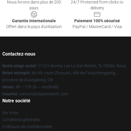
Nous livrons dans plus de 200
24/7 Protected from clicks to
pays
delivery
Garantie internationale
Paiement 100% sécurisé
Offert dans le pays d'utilisation
PayPal / MasterCard / Visa
Contactez-nous
Notre siège social
: 11101 Norma Lee Ln San Benito, Tx 78586, Nous
Notre entrepôt
: No 69, route Zhuyuan, ville de Fangchenggang,
province de Guangdong, CN
Heure
: 9h – 17h (lu – vendredi)
Courriel
: contact@slayermerch.com
Notre société
Sur nous
Conditions générales
Politiques de confidentialité