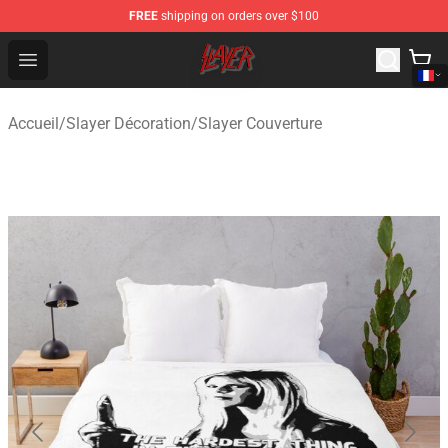
FREE
shipping on orders over $100
Slayer Store - Official Slayer Merchandise Shop
Open menu
Accueil
/
Slayer Décoration
/
Slayer Couverture