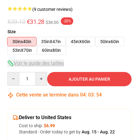
(9 customer reviews)
€39.10
€31.28
-20%
$34.00
Size
30inx40in
35inX47in
45inX60in
50inx60in
53inX70in
60inx80in
Voir le guide des tailles
Quantity
AJOUTER AU PANIER
Cette vente se termine dans
04
:
03
:
54
Deliver to United States
Cost to ship:
$6.99
Standard - Order today to get by
Aug. 15 - Aug. 22