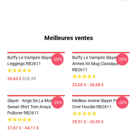
Meilleures ventes
Buffy Le Vampire Slayer
Buffy Le Vampire Slayer
-20%
-20%
Leggings RB2611
Armes IIII Mug Classique
RB2611
26,63 €
$28.95
23,00 € - 26,68 €
Slayer - Ange De La Mort -
Meilleur Anime Slayer Pull-
-20%
-20%
Sweat-Shirt Tom Araya
Over Hoodie RB2611
Pullover RB2611
39,51 € - 45,95 €
37,67 € - 44,11 €