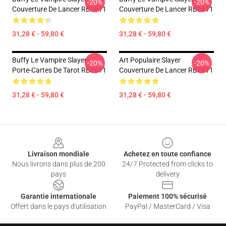
-20%
-20%
Couverture De Lancer RB2611
Couverture De Lancer RB2611
31,28 € - 59,80 €
31,28 € - 59,80 €
Buffy Le Vampire Slayer -
Art Populaire Slayer
-20%
-20%
Porte-Cartes De Tarot RB2611
Couverture De Lancer RB2611
31,28 € - 59,80 €
31,28 € - 59,80 €
Footer
Livraison mondiale
Achetez en toute confiance
Nous livrons dans plus de 200
24/7 Protected from clicks to
pays
delivery
Garantie internationale
Paiement 100% sécurisé
Offert dans le pays d'utilisation
PayPal / MasterCard / Visa