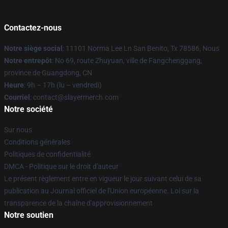
Contactez-nous
Notre siège social
: 11101 Norma Lee Ln San Benito, Tx 78586, Nous
Notre entrepôt
: No 69, route Zhuyuan, ville de Fangchenggang,
province de Guangdong, CN
Heure
: 9h – 17h (lu – vendredi)
Courriel
: contact@slayermerch.com
Notre société
Sur nous
Conditions générales
Politiques de confidentialité
DMCA - Politique sur le droit d'auteur
Le présent règlement entre en vigueur le jour suivant celui de sa
publication au Journal officiel de l'Union européenne. Loi sur la
transparence de la chaîne d'approvisionnement
Notre soutien