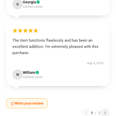
Georgia
G
Verified owner
The item functions flawlessly and has been an
excellent addition. I’m extremely pleased with this
purchase.
Aug 4, 2024
William
W
Verified owner
Write your review
1
/
2