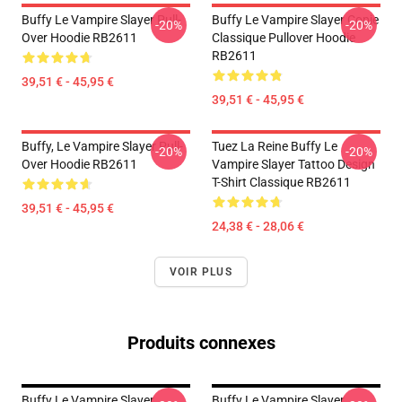
Buffy Le Vampire Slayer Pull-
Buffy Le Vampire Slayer Copie
-20%
-20%
Over Hoodie RB2611
Classique Pullover Hoodie
RB2611
39,51 € - 45,95 €
39,51 € - 45,95 €
Buffy, Le Vampire Slayer Pull-
Tuez La Reine Buffy Le
-20%
-20%
Over Hoodie RB2611
Vampire Slayer Tattoo Design
T-Shirt Classique RB2611
39,51 € - 45,95 €
24,38 € - 28,06 €
VOIR PLUS
Produits connexes
Buffy Le Vampire Slayer
Buffy Le Vampire Slayer