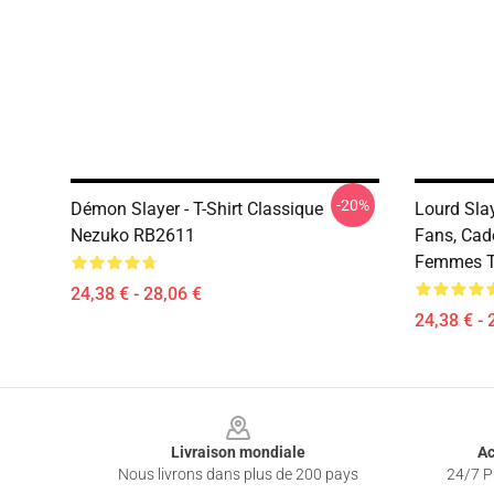
-20%
Démon Slayer - T-Shirt Classique
Lourd Sla
Nezuko RB2611
Fans, Ca
Femmes T-
24,38 € - 28,06 €
24,38 € - 
Footer
Livraison mondiale
Ac
Nous livrons dans plus de 200 pays
24/7 Pr