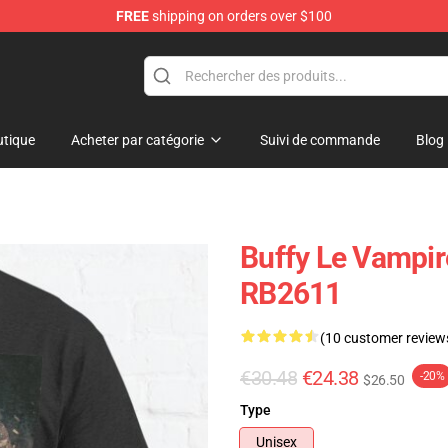
FREE
shipping on orders over $100
tique
Acheter par catégorie
Suivi de commande
Blog
Buffy Le Vampire
RB2611
(10 customer review
€30.48
€24.38
-20%
$26.50
Type
Unisex