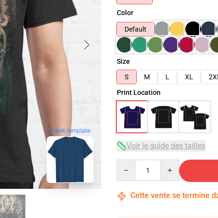
Color
Default
Size
S
M
L
XL
2X
Print Location
blank template
Voir le guide des tailles
Quantity
Cette vente se termine 