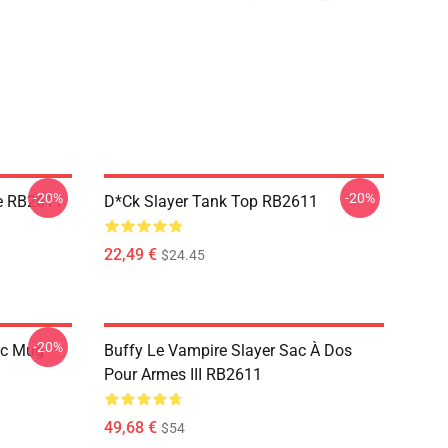
-20%
-20%
ke RB2611
D*ck Slayer Tank Top RB2611
22,49 €
$24.45
-20%
ic Mug
Buffy Le Vampire Slayer Sac À Dos
Pour Armes III RB2611
49,68 €
$54