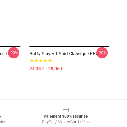
-20%
-20%
r T-Shirt
Buffy Slayer T-Shirt Classique RB2611
24,38 € - 28,06 €
e
Paiement 100% sécurisé
tion
PayPal / MasterCard / Visa