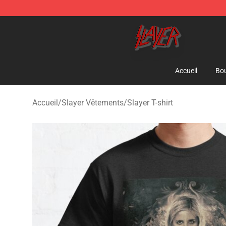
Slayer Store - Official Slayer Merchandise Shop
Accueil
Bou
Accueil
/
Slayer Vêtements
/
Slayer T-shirt