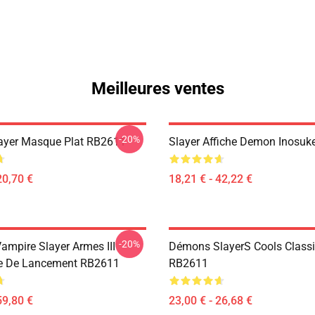
Meilleures ventes
-20%
ayer Masque Plat RB2611
Slayer Affiche Demon Inosu
20,70 €
18,21 € - 42,22 €
-20%
ampire Slayer Armes III
Démons SlayerS Cools Class
re De Lancement RB2611
RB2611
59,80 €
23,00 € - 26,68 €