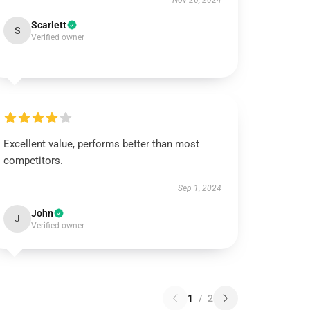
Nov 26, 2024
Scarlett
S
Verified owner
Excellent value, performs better than most
competitors.
Sep 1, 2024
John
J
Verified owner
1
/
2