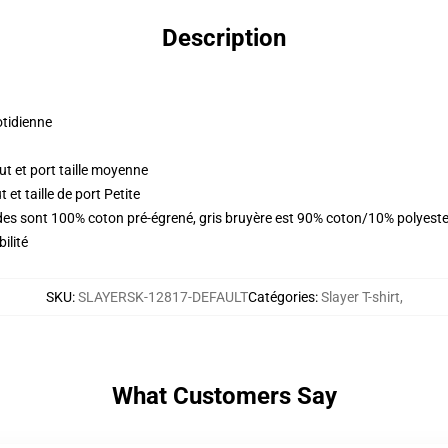
Description
otidienne
t et port taille moyenne
et taille de port Petite
lides sont 100% coton pré-égrené, gris bruyère est 90% coton/10% polyest
ilité
SKU
:
SLAYERSK-12817-DEFAULT
Catégories
:
Slayer T-shirt
,
What Customers Say