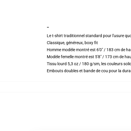
""
Le t-shirt traditionnel standard pour l'usure qu
Classique, généreux, boxy fit
Homme modèle montré est 6'0" / 183 cm de hau
Modèle femelle montré est 5'8" / 173 cm de haut 
Tissu lourd 5,3 oz / 180 g/sm, les couleurs so
Embouts doubles et bande de cou pour la durab