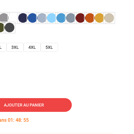
L
3XL
4XL
5XL
AJOUTER AU PANIER
dans
01
:
48
:
54