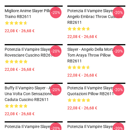
Migliore Anime Slayer Pillola Di
Potenzia Il Vampire Slayer
-20%
-20%
Traino RB2611
Angelo Embrac Throw Cuscino
RB2611
22,08 € - 26,68 €
22,08 € - 26,68 €
Potenzia Il Vampire Slayer Armi
Slayer - Angelo Della Morte -
-20%
-20%
Rovesciare Cuscino RB2611
Tom Araya Throw Pillow
RB2611
22,08 € - 26,68 €
22,08 € - 26,68 €
Buffy Il Vampiro Slayer - Ancora
Potenzia Il Vampire Slayer
-20%
-20%
Una Volta Con Sensazione Di
Quotazioni Pillow RB2611
Caduta Cuscino RB2611
22,08 € - 26,68 €
22,08 € - 26,68 €
Potenzia Il Vampire Slayer Armi
Potenzia Il Vampire Slayer Armi
-20%
-20%