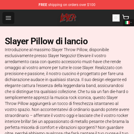
FREE
shipping on orders over $100
Slayer Store - Official Slayer Merchandise Shop
Open menu
Slayer Pillow di lancio
Introduzione al massimo Slayer Throw Pillow, disponibile
esclusivamente presso Slayer Negozio! Elevare il vostro
arredamento casa con questo accessorio must-have che rende
omaggio al vostro amore per tutte le cose Slayer. Realizzato con
precisione e passione, il nostro cuscino è progettato per fare una
dichiarazione audace in qualsiasi stanza. Il suo design elegante ed
elegante cattura l'essenza della leggendaria band, assicurandosi
che si distingue tra qualsiasi collezione. Che tu sia un fan die-hard o
semplicemente apprezzi la musica rock iconica, questo Slayer
Throw Pillow aggiungerà un tocco di freschezza istantaneo al
vostro spazio. Non accontentatevi di ordinario quando potete avere
straordinario – afferrate il vostro oggi e lasciate che il vostro rocker
interiore brilla! Sei un appassionato di metallo pesante che brama la
perfetta miscela di comfort e vibrazioni sporgenti? Non guardare
oltre, perché abbiamo qualcosa che farà cantare il tuo cuore e il tuo