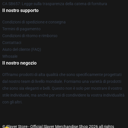
CA SB657: Legge sulla trasparenza della catena di fornitura
Il nostro supporto
Condizioni di spedizione e consegna
Termini di pagamento
Condizioni di ritorno e rimborso
Contattaci
Aiuto del cliente (FAQ)
Whosale
Il nostro negozio
Offriamo prodotti di alta qualità che sono specificamente progettati
dal nostro team di livello mondiale. Forniamo una varietà di prodotti
che sono sia eleganti e belli. Questo non è solo per mostrare il vostro
stile individuale, ma anche per voi di condividere la vostra individualità
con gli altri.
© Slayer Store - Official Slayer Merchandise Shop 2026 all rights