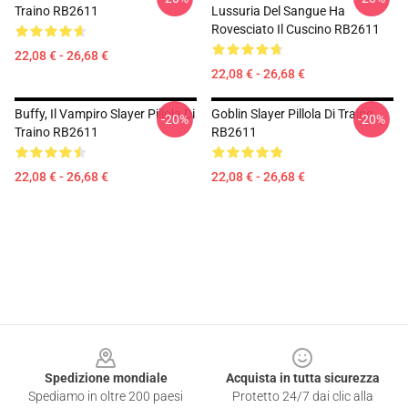
Traino RB2611
Lussuria Del Sangue Ha
Rovesciato Il Cuscino RB2611
22,08 € - 26,68 €
22,08 € - 26,68 €
Buffy, Il Vampiro Slayer Pillola Di
Goblin Slayer Pillola Di Traino
-20%
-20%
Traino RB2611
RB2611
22,08 € - 26,68 €
22,08 € - 26,68 €
Footer
Spedizione mondiale
Acquista in tutta sicurezza
Spediamo in oltre 200 paesi
Protetto 24/7 dai clic alla