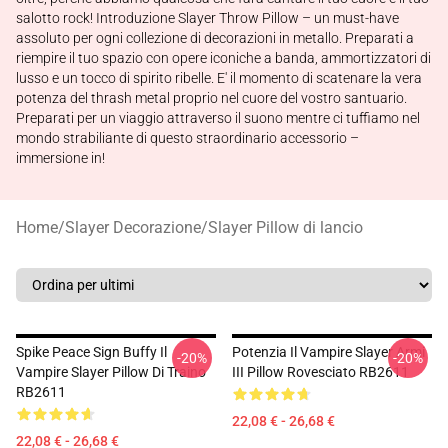
salotto rock! Introduzione Slayer Throw Pillow – un must-have
assoluto per ogni collezione di decorazioni in metallo. Preparati a
riempire il tuo spazio con opere iconiche a banda, ammortizzatori di
lusso e un tocco di spirito ribelle. E' il momento di scatenare la vera
potenza del thrash metal proprio nel cuore del vostro santuario.
Preparati per un viaggio attraverso il suono mentre ci tuffiamo nel
mondo strabiliante di questo straordinario accessorio –
immersione in!
Home
/
Slayer Decorazione
/
Slayer Pillow di lancio
Spike Peace Sign Buffy Il
Potenzia Il Vampire Slayer Armi
-20%
-20%
Vampire Slayer Pillow Di Traino
III Pillow Rovesciato RB2611
RB2611
22,08 € - 26,68 €
22,08 € - 26,68 €