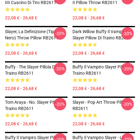
IIII Cuscino Di Tiro RB2611
II Pillow Throw RB2611
22,08 € - 26,68 €
22,08 € - 26,68 €
Slayer, La Definizione (tipo
Dark Willow Buffy Il Vampiro
-20%
-20%
Nero) Throw Pillow RB2611
Slayer Pillow Di Traino RB2611
22,08 € - 26,68 €
22,08 € - 26,68 €
Buffy - The Slayer Pillola Di
Buffy Il Vampiro Slayer Pillola Di
-20%
-20%
Traino RB2611
Traino RB2611
22,08 € - 26,68 €
22,08 € - 26,68 €
Tom Araya - No. Slayer Pillola Di
Slayer - Pop Art Throw Pillow
-20%
-20%
Traino RB2611
RB2611
22,08 € - 26,68 €
22,08 € - 26,68 €
Buffy Il Vampiro Slayer Pillow Di
Buffy Il Vampiro Slayer - La
-20%
-20%