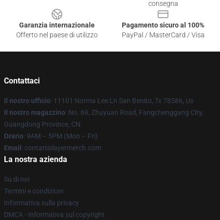
consegna
Garanzia internazionale
Pagamento sicuro al 100%
Offerto nel paese di utilizzo
PayPal / MasterCard / Visa
Contattaci
Il nostro ufficio
: 11101 Norma Lee Ln San Benito, Tx 78586, Us
Il nostro magazzino
: No. 69, Zhuyuan Road, Fangchenggang City,
Guangdong Province, CN
Orario
: 9AM – 5PM (Mon – Fri)
Email
: contattislayermerch.com
La nostra azienda
Su di noi
Termini e condizioni
Informativa sulla privacy
DMCA - Informativa sul copyright