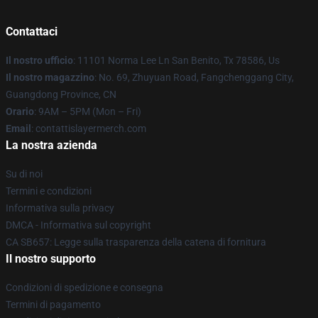
Contattaci
Il nostro ufficio
: 11101 Norma Lee Ln San Benito, Tx 78586, Us
Il nostro magazzino
: No. 69, Zhuyuan Road, Fangchenggang City,
Guangdong Province, CN
Orario
: 9AM – 5PM (Mon – Fri)
Email
: contattislayermerch.com
La nostra azienda
Su di noi
Termini e condizioni
Informativa sulla privacy
DMCA - Informativa sul copyright
CA SB657: Legge sulla trasparenza della catena di fornitura
Il nostro supporto
Condizioni di spedizione e consegna
Termini di pagamento