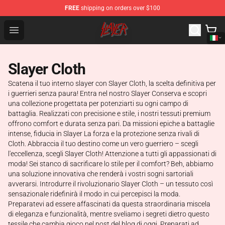
FREE
shipping on orders over $100
Slayer Store - Official Slayer Merchandise Shop
Open menu
Slayer Cloth
Scatena il tuo interno slayer con Slayer Cloth, la scelta definitiva per
i guerrieri senza paura! Entra nel nostro Slayer Conserva e scopri
una collezione progettata per potenziarti su ogni campo di
battaglia. Realizzati con precisione e stile, i nostri tessuti premium
offrono comfort e durata senza pari. Da missioni epiche a battaglie
intense, fiducia in Slayer La forza e la protezione senza rivali di
Cloth. Abbraccia il tuo destino come un vero guerriero – scegli
l'eccellenza, scegli Slayer Cloth! Attenzione a tutti gli appassionati di
moda! Sei stanco di sacrificare lo stile per il comfort? Beh, abbiamo
una soluzione innovativa che renderà i vostri sogni sartoriali
avverarsi. Introdurre il rivoluzionario Slayer Cloth – un tessuto così
sensazionale ridefinirà il modo in cui percepisci la moda.
Preparatevi ad essere affascinati da questa straordinaria miscela
di eleganza e funzionalità, mentre sveliamo i segreti dietro questo
tessile che cambia gioco nel post del blog di oggi. Preparati ad