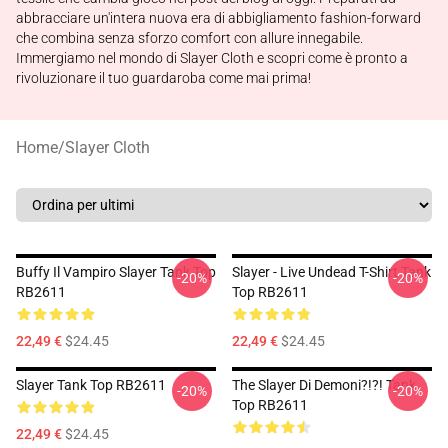
abbracciare un'intera nuova era di abbigliamento fashion-forward
che combina senza sforzo comfort con allure innegabile.
Immergiamo nel mondo di Slayer Cloth e scopri come è pronto a
rivoluzionare il tuo guardaroba come mai prima!
Home
/
Slayer Cloth
Buffy Il Vampiro Slayer Tank Top
Slayer - Live Undead T-Shirt Tank
-20%
-20%
RB2611
Top RB2611
22,49 €
$24.45
22,49 €
$24.45
Slayer Tank Top RB2611
The Slayer Di Demoni?!?! Tank
-20%
-20%
Top RB2611
22,49 €
$24.45