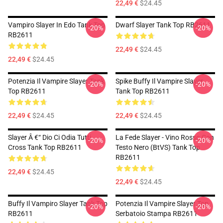
22,49 €
$24.45
Vampiro Slayer In Edo Tank Top
Dwarf Slayer Tank Top RB2611
-20%
-20%
RB2611
22,49 €
$24.45
22,49 €
$24.45
Potenzia Il Vampire Slayer Tank
Spike Buffy Il Vampire Slayer
-20%
-20%
Top RB2611
Tank Top RB2611
22,49 €
$24.45
22,49 €
$24.45
Slayer Â €“ Dio Ci Odia Tutti
La Fede Slayer - Vino Rosso Con
-20%
-20%
Cross Tank Top RB2611
Testo Nero (BtVS) Tank Top
RB2611
22,49 €
$24.45
22,49 €
$24.45
Buffy Il Vampiro Slayer Tank Top
Potenzia Il Vampire Slayer Top
-20%
-20%
RB2611
Serbatoio Stampa RB2611