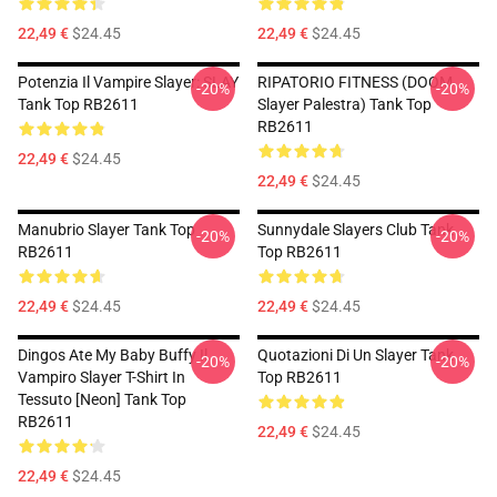
22,49 €
$24.45
22,49 €
$24.45
Potenzia Il Vampire Slayer: SLAY
RIPATORIO FITNESS (DOOM
-20%
-20%
Tank Top RB2611
Slayer Palestra) Tank Top
RB2611
22,49 €
$24.45
22,49 €
$24.45
Manubrio Slayer Tank Top
Sunnydale Slayers Club Tank
-20%
-20%
RB2611
Top RB2611
22,49 €
$24.45
22,49 €
$24.45
Dingos Ate My Baby Buffy Il
Quotazioni Di Un Slayer Tank
-20%
-20%
Vampiro Slayer T-Shirt In
Top RB2611
Tessuto [Neon] Tank Top
RB2611
22,49 €
$24.45
22,49 €
$24.45