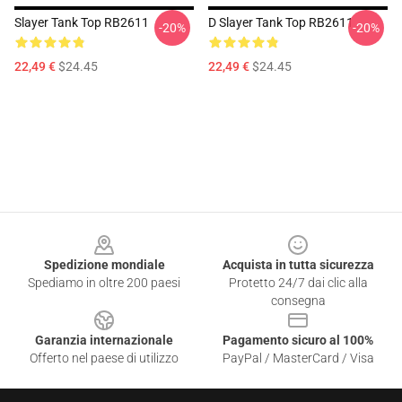
Slayer Tank Top RB2611
D Slayer Tank Top RB2611
-20%
-20%
22,49 €
$24.45
22,49 €
$24.45
Footer
Spedizione mondiale
Acquista in tutta sicurezza
Spediamo in oltre 200 paesi
Protetto 24/7 dai clic alla
consegna
Garanzia internazionale
Pagamento sicuro al 100%
Offerto nel paese di utilizzo
PayPal / MasterCard / Visa