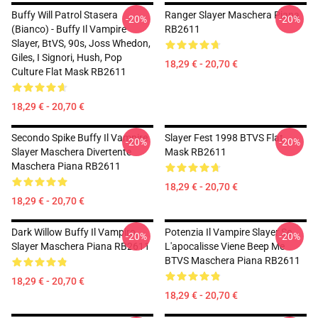
Buffy Will Patrol Stasera
Ranger Slayer Maschera Piana
-20%
-20%
(bianco) - Buffy Il Vampire
RB2611
Slayer, BtVS, 90s, Joss Whedon,
Giles, I Signori, Hush, Pop
18,29 € - 20,70 €
Culture Flat Mask RB2611
18,29 € - 20,70 €
Secondo Spike Buffy Il Vampire
Slayer Fest 1998 BTVS Flat
-20%
-20%
Slayer Maschera Divertente
Mask RB2611
Maschera Piana RB2611
18,29 € - 20,70 €
18,29 € - 20,70 €
Dark Willow Buffy Il Vampiro
Potenzia Il Vampire Slayer Se
-20%
-20%
Slayer Maschera Piana RB2611
L'apocalisse Viene Beep Me
BTVS Maschera Piana RB2611
18,29 € - 20,70 €
18,29 € - 20,70 €