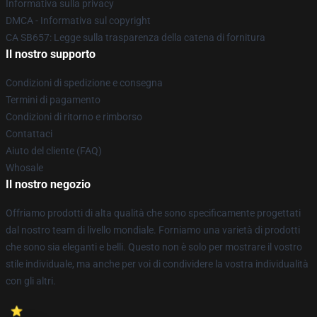
Informativa sulla privacy
DMCA - Informativa sul copyright
CA SB657: Legge sulla trasparenza della catena di fornitura
Il nostro supporto
Condizioni di spedizione e consegna
Termini di pagamento
Condizioni di ritorno e rimborso
Contattaci
Aiuto del cliente (FAQ)
Whosale
Il nostro negozio
Offriamo prodotti di alta qualità che sono specificamente progettati
dal nostro team di livello mondiale. Forniamo una varietà di prodotti
che sono sia eleganti e belli. Questo non è solo per mostrare il vostro
stile individuale, ma anche per voi di condividere la vostra individualità
con gli altri.