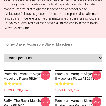
nel bisogno di una protezione potente, questo post del blog sta per
svelare i segreti dietro questo leggendario accessorio che
rivoluzionerà il vostro gioco di ricerca per sempre. Quindi afferrare
la spada, stringere le cinghie di armatura, e prepararsi a sbloccare
un intero nuovo livello di esperienza di strato con lo straordinario
Slayer Maschera!
Home
/
Slayer Accessori
/
Slayer Maschera
Potenzia Il Vampire Slayer Armi
Potenzia Il Vampire Slayer Armi
-20%
-20%
Maschera Piatta RB2611
II Maschera Piatta RB2611
18,29 € - 20,70 €
18,29 € - 20,70 €
Buffy - The Slayer Maschera
Potenzia Il Vampire Slayer Armi
-20%
-20%
Piana RB2611
IIII Maschera Piatta RB2611