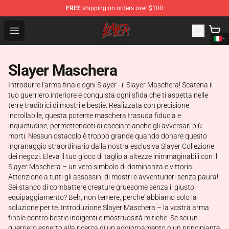
FREE
shipping on orders over $100
Slayer Store - Official Slayer Merchandise Shop
Open menu
Slayer Maschera
Introdurre l'arma finale ogni Slayer - il Slayer Maschera! Scatena il
tuo guerriero interiore e conquista ogni sfida che ti aspetta nelle
terre traditrici di mostri e bestie. Realizzata con precisione
incrollabile, questa potente maschera trasuda fiducia e
inquietudine, permettendoti di cacciare anche gli avversari più
morti. Nessun ostacolo è troppo grande quando donare questo
ingranaggio straordinario dalla nostra esclusiva Slayer Collezione
dei negozi. Eleva il tuo gioco di taglio a altezze inimmaginabili con il
Slayer Maschera – un vero simbolo di dominanza e vittoria!
Attenzione a tutti gli assassini di mostri e avventurieri senza paura!
Sei stanco di combattere creature gruesome senza il giusto
equipaggiamento? Beh, non temere, perche' abbiamo solo la
soluzione per te. Introduzione Slayer Maschera – la vostra arma
finale contro bestie indigenti e mostruosità mitiche. Se sei un
guerriero esperto alla ricerca di un aggiornamento o un principiante