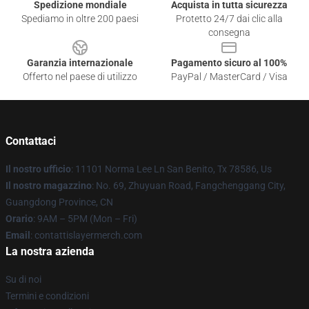
Spedizione mondiale
Acquista in tutta sicurezza
Spediamo in oltre 200 paesi
Protetto 24/7 dai clic alla
consegna
Garanzia internazionale
Pagamento sicuro al 100%
Offerto nel paese di utilizzo
PayPal / MasterCard / Visa
Contattaci
Il nostro ufficio
: 11101 Norma Lee Ln San Benito, Tx 78586, Us
Il nostro magazzino
: No. 69, Zhuyuan Road, Fangchenggang City,
Guangdong Province, CN
Orario
: 9AM – 5PM (Mon – Fri)
Email
: contattislayermerch.com
La nostra azienda
Su di noi
Termini e condizioni