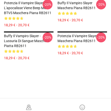
Potenzia Il Vampire Slayer Se
Buffy Il Vampiro Slayer
-20%
-20%
L'apocalisse Viene Beep Me
Maschera Piana RB2611
BTVS Maschera Piana RB2611
18,29 € - 20,70 €
18,29 € - 20,70 €
Buffy Il Vampiro Slayer -
Potenzia Il Vampire Slayer
-20%
-20%
Lussuria Di Sangue Maschera
Maschera Piana RB2611
Piatta RB2611
18,29 € - 20,70 €
18,29 € - 20,70 €
Footer