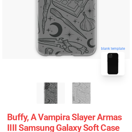
blank template
Buffy, A Vampira Slayer Armas
IIII Samsung Galaxy Soft Case