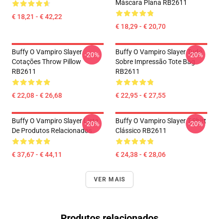
Máscara Plana RB2611
€ 18,21 - € 42,22
€ 18,29 - € 20,70
Buffy O Vampiro Slayer
Buffy O Vampiro Slayer Tudo
-20%
-20%
Cotações Throw Pillow
Sobre Impressão Tote Bag
RB2611
RB2611
€ 22,08 - € 26,68
€ 22,95 - € 27,55
Buffy O Vampiro Slayer Lista
Buffy O Vampiro Slayer T-Shirt
-20%
-20%
De Produtos Relacionados
Clássico RB2611
€ 37,67 - € 44,11
€ 24,38 - € 28,06
VER MAIS
Produtos relacionados