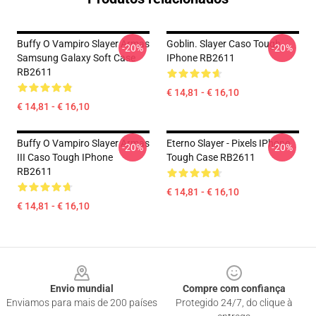
Buffy O Vampiro Slayer Armas
Goblin. Slayer Caso Tough
-20%
-20%
Samsung Galaxy Soft Case
IPhone RB2611
RB2611
€ 14,81 - € 16,10
€ 14,81 - € 16,10
Buffy O Vampiro Slayer Armas
Eterno Slayer - Pixels IPhone
-20%
-20%
III Caso Tough IPhone
Tough Case RB2611
RB2611
€ 14,81 - € 16,10
€ 14,81 - € 16,10
Footer
Envio mundial
Compre com confiança
Enviamos para mais de 200 países
Protegido 24/7, do clique à