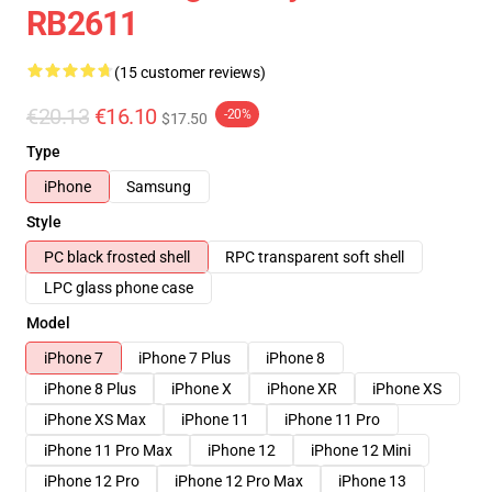
RB2611
(15 customer reviews)
€20.13
€16.10
-20%
$17.50
Type
iPhone
Samsung
Style
PC black frosted shell
RPC transparent soft shell
LPC glass phone case
Model
iPhone 7
iPhone 7 Plus
iPhone 8
iPhone 8 Plus
iPhone X
iPhone XR
iPhone XS
iPhone XS Max
iPhone 11
iPhone 11 Pro
iPhone 11 Pro Max
iPhone 12
iPhone 12 Mini
iPhone 12 Pro
iPhone 12 Pro Max
iPhone 13