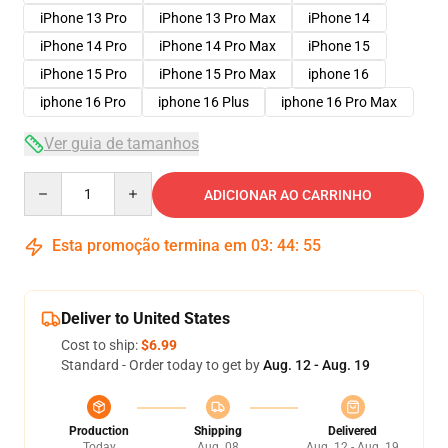
iPhone 13 Pro
iPhone 13 Pro Max
iPhone 14
iPhone 14 Pro
iPhone 14 Pro Max
iPhone 15
iPhone 15 Pro
iPhone 15 Pro Max
iphone 16
iphone 16 Pro
iphone 16 Plus
iphone 16 Pro Max
Ver guia de tamanhos
Quantity
ADICIONAR AO CARRINHO
Esta promoção termina em
03
:
44
:
54
Deliver to United States
Cost to ship:
$6.99
Standard - Order today to get by
Aug. 12 - Aug. 19
Production
Shipping
Delivered
Today
Aug. 08
Aug. 12 - Aug. 19