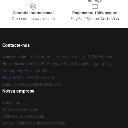
entrega
Garantia internacional
Pagamento 100% seguro
Oferecido no país de uso
PayPal / MasterCard / Visa
Contacte-nos
A nossa sede
: 11101 Norma Lee Ln San Benito, Tx 78586, Nós
Nosso Armazém
: No. 69, Zhuyuan Road, Fangchenggang City,
Guangdong Province, CN
Hour
: 9AM – 5PM (Mon – Fri)
Email
: contato@slayermech.com
Nossa empresa
Sobre nós
Termos e Condições
Políticas de privacidade
DMCA - Política de Direitos Autorais