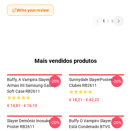
Write your review
1
/
3
Mais vendidos produtos
Buffy, A Vampira Slayer
Sunnydale SlayerPoster De
-20%
-20%
Armas IIII Samsung Galaxy
Clubes RB2611
Soft Case RB2611
€ 18,21 - € 42,22
€ 14,81 - € 16,10
Slayer Demônio Inosuke
Buffy O Vampiro Slayer Terra
-20%
-20%
Poster RB2611
Está Condenado BTVS