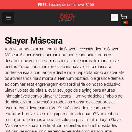
FREE
shipping on orders over $100
Slayer Store - Official Slayer Merchandise Shop
Open menu
Slayer Máscara
Apresentando a arma final cada Slayer necessidades - o Slayer
Máscara! Liberte seu guerreiro interior e conquiste todos os
desafios que vos esperam nas terras traiçoeiras de monstros e
bestas. Trabalhada com precisão inabalável, esta máscara
poderosa exala confiança e destemido, capacitando-o a caçar até
os adversários mais mortais. Nenhum obstáculo é grande demais
ao dominar esta engrenagem extraordinária do nosso exclusivo
Slayer Coleta de lojas. Elevar seu jogo de slaying para alturas
inimagináveis com o Slayer Máscara – um verdadeiro símbolo de
domínio e vitória! Atenção a todos os monstros caçadores e
aventureiros destemidos! Você está cansado de combater
criaturas horríveis sem o equipamento adequado? Não tenhas
medo, porque temos apenas a solução para ti. Introdução Slayer
Máscara – a sua arma final contra bestas e monstruosidades
míticas. Se você é um guerreiro experiente procurando uma