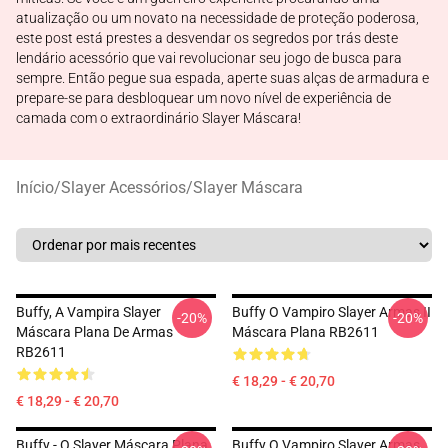
atualização ou um novato na necessidade de proteção poderosa,
este post está prestes a desvendar os segredos por trás deste
lendário acessório que vai revolucionar seu jogo de busca para
sempre. Então pegue sua espada, aperte suas alças de armadura e
prepare-se para desbloquear um novo nível de experiência de
camada com o extraordinário Slayer Máscara!
Início
/
Slayer Acessórios
/
Slayer Máscara
Buffy, A Vampira Slayer
Buffy O Vampiro Slayer Armas II
-20%
-20%
Máscara Plana De Armas
Máscara Plana RB2611
RB2611
€ 18,29 - € 20,70
€ 18,29 - € 20,70
Buffy - O Slayer Máscara Plana
Buffy O Vampiro Slayer Armas