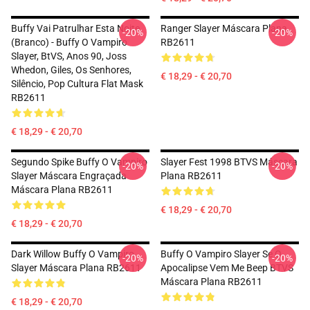
Buffy Vai Patrulhar Esta Noite
Ranger Slayer Máscara Plana
-20%
-20%
(branco) - Buffy O Vampiro
RB2611
Slayer, BtVS, Anos 90, Joss
Whedon, Giles, Os Senhores,
€ 18,29 - € 20,70
Silêncio, Pop Cultura Flat Mask
RB2611
€ 18,29 - € 20,70
Segundo Spike Buffy O Vampiro
Slayer Fest 1998 BTVS Máscara
-20%
-20%
Slayer Máscara Engraçada
Plana RB2611
Máscara Plana RB2611
€ 18,29 - € 20,70
€ 18,29 - € 20,70
Dark Willow Buffy O Vampiro
Buffy O Vampiro Slayer Se O
-20%
-20%
Slayer Máscara Plana RB2611
Apocalipse Vem Me Beep BTVS
Máscara Plana RB2611
€ 18,29 - € 20,70