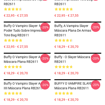
RB2611
RB2611
€ 22,95 - € 27,55
€ 22,95 - € 27,55
Buffy O Vampiro Slayer- Menina
Buffy, A Vampira Slayer
-20%
-20%
Poder Tudo Sobre Impressão
Máscara Plana De Armas
Tote Bag RB2611
RB2611
€ 22,95 - € 27,55
€ 18,29 - € 20,70
Buffy O Vampiro Slayer Armas II
Buffy - O Slayer Máscara Plana
-20%
-20%
Máscara Plana RB2611
RB2611
€ 18,29 - € 20,70
€ 18,29 - € 20,70
Buffy O Vampiro Slayer Armas
BUFFY O VAMPIRE SLAYER
-20%
-20%
IIII Máscara Plana RB2611
Máscara Plana RB2611
€ 18,29 - € 20,70
€ 18,29 - € 20,70