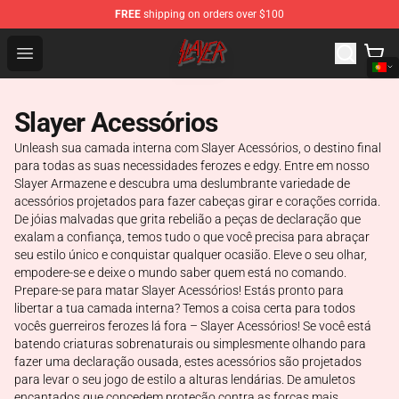
FREE
shipping on orders over $100
Slayer Store - Official Slayer Merchandise Shop
Open menu
Slayer Acessórios
Unleash sua camada interna com Slayer Acessórios, o destino final
para todas as suas necessidades ferozes e edgy. Entre em nosso
Slayer Armazene e descubra uma deslumbrante variedade de
acessórios projetados para fazer cabeças girar e corações corrida.
De jóias malvadas que grita rebelião a peças de declaração que
exalam a confiança, temos tudo o que você precisa para abraçar
seu estilo único e conquistar qualquer ocasião. Eleve o seu olhar,
empodere-se e deixe o mundo saber quem está no comando.
Prepare-se para matar Slayer Acessórios! Estás pronto para
libertar a tua camada interna? Temos a coisa certa para todos
vocês guerreiros ferozes lá fora – Slayer Acessórios! Se você está
batendo criaturas sobrenaturais ou simplesmente olhando para
fazer uma declaração ousada, estes acessórios são projetados
para levar o seu jogo de estilo a alturas lendárias. De amuletos
encantados que concedem proteção contra as forças mais