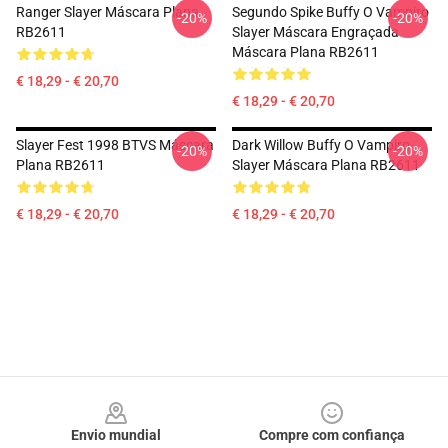
Ranger Slayer Máscara Plana
Segundo Spike Buffy O Vampiro
-20%
-20%
RB2611
Slayer Máscara Engraçada
Máscara Plana RB2611
€ 18,29 - € 20,70
€ 18,29 - € 20,70
Slayer Fest 1998 BTVS Máscara
Dark Willow Buffy O Vampiro
-20%
-20%
Plana RB2611
Slayer Máscara Plana RB2611
€ 18,29 - € 20,70
€ 18,29 - € 20,70
Footer
Envio mundial
Compre com confiança