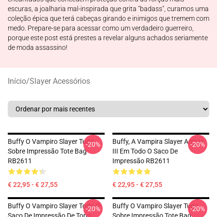
escuras, a joalharia mal-inspirada que grita "badass", curamos uma
coleção épica que terá cabeças girando e inimigos que tremem com
medo. Prepare-se para acessar como um verdadeiro guerreiro,
porque este post está prestes a revelar alguns achados seriamente
de moda assassino!
Início
/
Slayer Acessórios
Buffy O Vampiro Slayer Tudo
Buffy, A Vampira Slayer Armas
-20%
-20%
Sobre Impressão Tote Bag
III Em Todo O Saco De
RB2611
Impressão RB2611
€ 22,95 - € 27,55
€ 22,95 - € 27,55
Buffy O Vampiro Slayer Todo O
Buffy O Vampiro Slayer Tudo
-20%
-20%
Saco De Impressão De Topo
Sobre Impressão Tote Bag