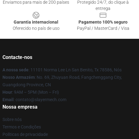
Enviamos para mais de 200 países
Protegido 24/7, do clique à
entrega
Garantia internacional
Pagamento 100% seguro
Oferecido no país de uso
PayPal / MasterCard / Visa
Contacte-nos
A nossa sede
: 11101 Norma Lee Ln San Benito, Tx 78586, Nós
Nosso Armazém
: No. 69, Zhuyuan Road, Fangchenggang City,
Guangdong Province, CN
Hour
: 9AM – 5PM (Mon – Fri)
Email
: contato@slayermech.com
Nossa empresa
Sobre nós
Termos e Condições
Políticas de privacidade