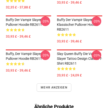
33,93 £ - 39,46 £
32,35 £ - 37,88 £
Buffy Der Vampir Slayer
Buffy Der Vampir Slayer
-20%
-20%
Pullover Hoodie RB2611
Klassischer Pullover Hoodie
RB2611
33,93 £ - 39,46 £
33,93 £ - 39,46 £
Buffy, Der Vampir Slayer
Slay Queen Buffy Die Vampire
-20%
-20%
Pullover Hoodie RB2611
Slayer Tattoo Design Classic T-
Shirt RB2611
33,93 £ - 39,46 £
20,93 £ - 24,09 £
MEHR ANZEIGEN
Ähnliche Produkte