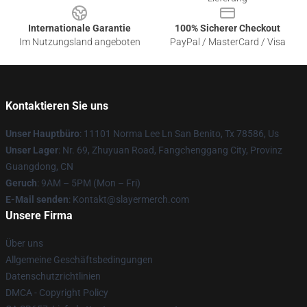
Internationale Garantie
100% Sicherer Checkout
Im Nutzungsland angeboten
PayPal / MasterCard / Visa
Kontaktieren Sie uns
Unser Hauptbüro
: 11101 Norma Lee Ln San Benito, Tx 78586, Us
Unser Lager
: Nr. 69, Zhuyuan Road, Fangchenggang City, Provinz
Guangdong, CN
Geruch
: 9AM – 5PM (Mon – Fri)
E-Mail senden
: Kontakt@slayermerch.com
Unsere Firma
Über uns
Allgemeine Geschäftsbedingungen
Datenschutzrichtlinien
DMCA - Copyright Policy