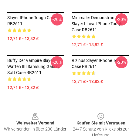
Slayer IPhone Tough Case
Minimaler Demonstranten
-20%
-20%
RB2611
Slayer Lineal IPhone Tough
Case RB2611
12,71 £ - 13,82 £
12,71 £ - 13,82 £
Buffy Der Vampire Slayer
Rizinus Slayer IPhone Tough
-20%
-20%
Waffen IIII Samsung Galaxy
Case RB2611
Soft Case RB2611
12,71 £ - 13,82 £
12,71 £ - 13,82 £
Footer
Weltweiter Versand
Kaufen Sie mit Vertrauen
Wir versenden in über 200 Länder
24/7 Schutz von Klicks bis zur
Lieferung