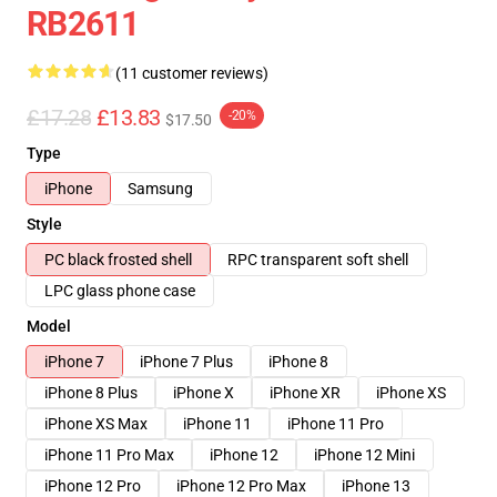
RB2611
(11 customer reviews)
£17.28
£13.83
-20%
$17.50
Type
iPhone
Samsung
Style
PC black frosted shell
RPC transparent soft shell
LPC glass phone case
Model
iPhone 7
iPhone 7 Plus
iPhone 8
iPhone 8 Plus
iPhone X
iPhone XR
iPhone XS
iPhone XS Max
iPhone 11
iPhone 11 Pro
iPhone 11 Pro Max
iPhone 12
iPhone 12 Mini
iPhone 12 Pro
iPhone 12 Pro Max
iPhone 13