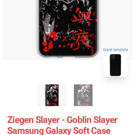
blank template
Ziegen Slayer - Goblin Slayer
Samsung Galaxy Soft Case