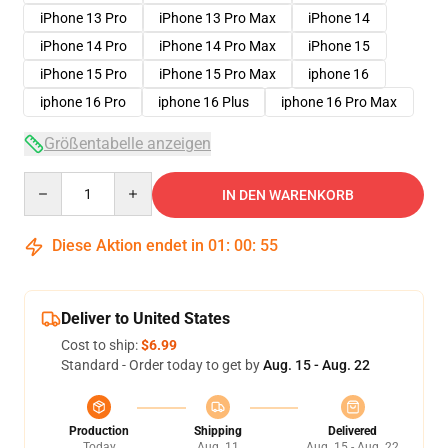
iPhone 13 Pro
iPhone 13 Pro Max
iPhone 14
iPhone 14 Pro
iPhone 14 Pro Max
iPhone 15
iPhone 15 Pro
iPhone 15 Pro Max
iphone 16
iphone 16 Pro
iphone 16 Plus
iphone 16 Pro Max
Größentabelle anzeigen
Quantity
IN DEN WARENKORB
Diese Aktion endet in
01
:
00
:
54
Deliver to United States
Cost to ship:
$6.99
Standard - Order today to get by
Aug. 15 - Aug. 22
Production
Shipping
Delivered
Today
Aug. 11
Aug. 15 - Aug. 22