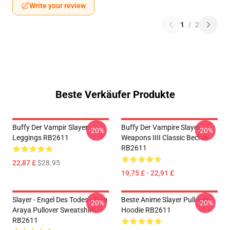
Write your review
1
/
2
Beste Verkäufer Produkte
Buffy Der Vampir Slayer
Buffy Der Vampire Slayer
-20%
-20%
Leggings RB2611
Weapons IIII Classic Becher
RB2611
22,87 £
$28.95
19,75 £ - 22,91 £
Slayer - Engel Des Todes - Tom
Beste Anime Slayer Pullover
-20%
-20%
Araya Pullover Sweatshirt
Hoodie RB2611
RB2611