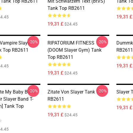
s Tank Top RB2611
Mit Schwarzem Text (BtVS)
Tank T
Tank Top RB2611
19,31 £
4.45
19,31 £
$24.45
-20%
-20%
 Vampire Slayer:
RIPATORIUM FITNESS
Dummko
k Top RB2611
(DOOM Slayer Gym) Tank
RB2611
Top RB2611
19,31 £
4.45
19,31 £
$24.45
-20%
-20%
te My Baby Buffy
Zitate Von Slayer Tank Top
Slayer 
r Slayer Band T-
RB2611
on] Tank Top
19,31 £
19,31 £
$24.45
4.45