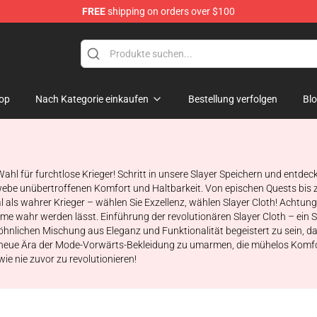
FREE
shipping on orders over $100
op
Nach Kategorie einkaufen
Bestellung verfolgen
Bl
e Wahl für furchtlose Krieger! Schritt in unsere Slayer Speichern und entd
ewebe unübertroffenen Komfort und Haltbarkeit. Von epischen Quests bis zu
 als wahrer Krieger – wählen Sie Exzellenz, wählen Slayer Cloth! Achtung 
e wahr werden lässt. Einführung der revolutionären Slayer Cloth – ein Sto
nlichen Mischung aus Eleganz und Funktionalität begeistert zu sein, da w
z neue Ära der Mode-Vorwärts-Bekleidung zu umarmen, die mühelos Komfort
wie nie zuvor zu revolutionieren!