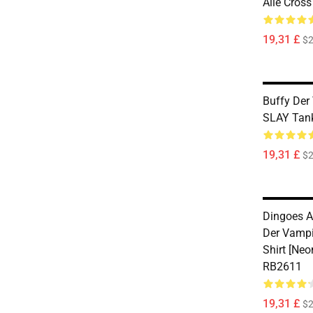
Alle Cros
19,31 £
$2
Buffy Der
SLAY Tan
19,31 £
$2
Dingoes A
Der Vampi
Shirt [Ne
RB2611
19,31 £
$2