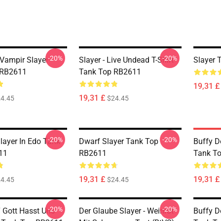
-20%
-20%
 Vampir Slayer
Slayer - Live Undead T-Shirt
Slayer 
 RB2611
Tank Top RB2611
19,31 £
19,31 £
4.45
$24.45
-20%
-20%
layer In Edo Tank
Dwarf Slayer Tank Top
Buffy D
11
RB2611
Tank T
19,31 £
19,31 £
4.45
$24.45
-20%
-20%
“ Gott Hasst Uns
Der Glaube Slayer - Weinrot
Buffy D