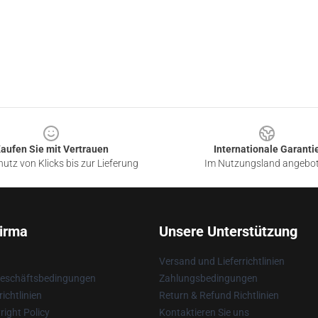
aufen Sie mit Vertrauen
Internationale Garanti
utz von Klicks bis zur Lieferung
Im Nutzungsland angebo
irma
Unsere Unterstützung
Versand und Lieferrichtlinien
Geschäftsbedingungen
Zahlungsbedingungen
ichtlinien
Return & Refund Richtlinien
ight Policy
Kontaktieren Sie uns