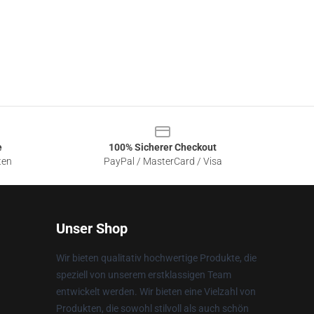
e
100% Sicherer Checkout
ten
PayPal / MasterCard / Visa
Unser Shop
Wir bieten qualitativ hochwertige Produkte, die
speziell von unserem erstklassigen Team
entwickelt werden. Wir bieten eine Vielzahl von
Produkten, die sowohl stilvoll als auch schön