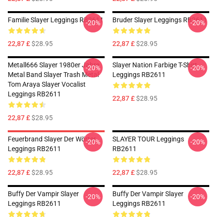
Familie Slayer Leggings RB2611
Bruder Slayer Leggings RB2611
-20%
-20%
22,87 £
$28.95
22,87 £
$28.95
Metall666 Slayer 1980er Jahre
Slayer Nation Farbige T-Shirt
-20%
-20%
Metal Band Slayer Trash Metal
Leggings RB2611
Tom Araya Slayer Vocalist
Leggings RB2611
22,87 £
$28.95
22,87 £
$28.95
Feuerbrand Slayer Der Wörter
SLAYER TOUR Leggings
-20%
-20%
Leggings RB2611
RB2611
22,87 £
$28.95
22,87 £
$28.95
Buffy Der Vampir Slayer
Buffy Der Vampir Slayer
-20%
-20%
Leggings RB2611
Leggings RB2611