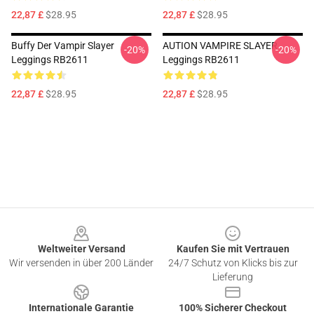
22,87 £
$28.95
22,87 £
$28.95
Buffy Der Vampir Slayer
AUTION VAMPIRE SLAYER
-20%
-20%
Leggings RB2611
Leggings RB2611
22,87 £
$28.95
22,87 £
$28.95
Footer
Weltweiter Versand
Kaufen Sie mit Vertrauen
Wir versenden in über 200 Länder
24/7 Schutz von Klicks bis zur
Lieferung
Internationale Garantie
100% Sicherer Checkout