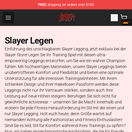
FREE
shipping on orders over $100
Slayer Store - Official Slayer Merchandise Shop
Open menu
Slayer Legen
Einführung des unschlagbaren Slayer Legging, jetzt exklusiv bei der
Slayer Store! Legen Sie Ihr Training Spiel mit diesen ultra-
empowering Leggings entworfen, um Sie wie ein wahrer Champion
fühlen. Mit hochwertigen Materialien, unsere Slayer Leggings bieten
unübertroffenen Komfort und Flexibilität und bieten eine optimale
Unterstützung für alle intensiven Trainingseinheiten. Mit ihrem
schlanken Design und ihrer makellosen Passform werden diese
Leggings nicht nur Ihr Vertrauen stärken, sondern auch Ihre
Leistung auf neue Höhen steigern. Beruhigen Sie sich nicht für
gewöhnliche activewear – umarmen Sie die Macht innerhalb und
erobern Sie jede Fitness-Herausforderung im Stil mit der einen und
nur Slayer Legging. Holt euch heute, denn Größe wartet auf
niemanden! Achtung alle Fashionistas und Fitness-Enthusiasten!
Sind Sie es leid, Stil für Komfort während Ihres Trainings zu opfern?
Nun, wir haben einige fantastische Nachrichten, die Sie für Freude