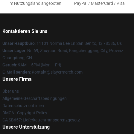
Im Nutzungsland angeboten
PayPal / MasterCard / Visa
Kontaktieren Sie uns
Unser Hauptbüro
: 11101 Norma Lee Ln San Benito, Tx 78586, Us
Unser Lager
: Nr. 69, Zhuyuan Road, Fangchenggang City, Provinz
Guangdong, CN
Geruch
: 9AM – 5PM (Mon – Fri)
E-Mail senden
: Kontakt@slayermerch.com
Unsere Firma
Über uns
Allgemeine Geschäftsbedingungen
Datenschutzrichtlinien
DMCA - Copyright Policy
CA SB657: Lieferkettentransparenzgesetz
Unsere Unterstützung