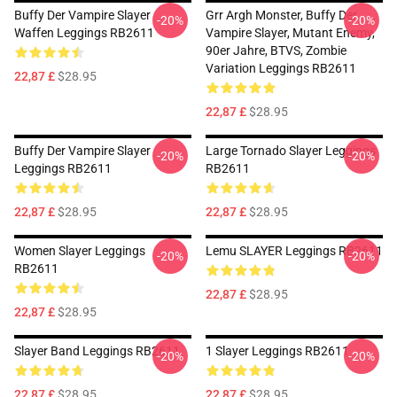
Buffy Der Vampire Slayer
Grr Argh Monster, Buffy Der
-20%
-20%
Waffen Leggings RB2611
Vampire Slayer, Mutant Enemy,
90er Jahre, BTVS, Zombie
Variation Leggings RB2611
22,87 £
$28.95
22,87 £
$28.95
Buffy Der Vampire Slayer
Large Tornado Slayer Leggings
-20%
-20%
Leggings RB2611
RB2611
22,87 £
$28.95
22,87 £
$28.95
Women Slayer Leggings
Lemu SLAYER Leggings RB2611
-20%
-20%
RB2611
22,87 £
$28.95
22,87 £
$28.95
Slayer Band Leggings RB2611
1 Slayer Leggings RB2611
-20%
-20%
22,87 £
$28.95
22,87 £
$28.95