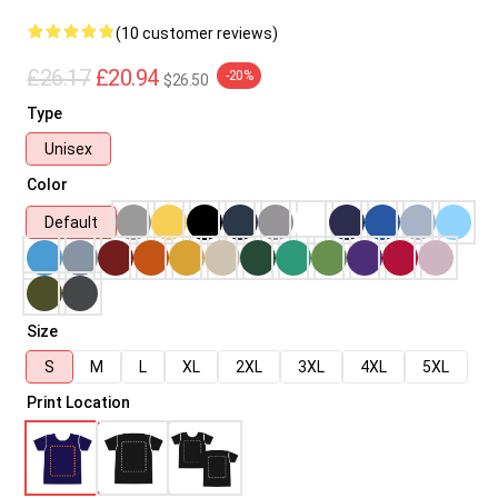
(10 customer reviews)
£26.17
£20.94
-20%
$26.50
Type
Unisex
Color
Default
Size
S
M
L
XL
2XL
3XL
4XL
5XL
Print Location