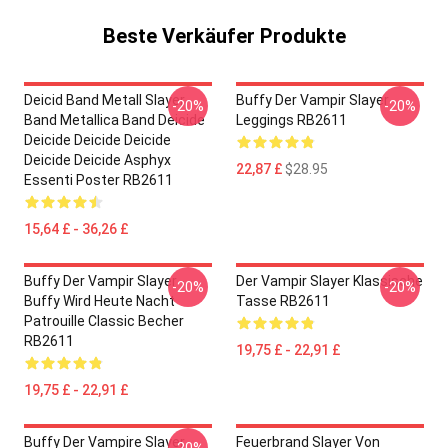
Beste Verkäufer Produkte
Deicid Band Metall Slayer
Buffy Der Vampir Slayer
-20%
-20%
Band Metallica Band Deicide
Leggings RB2611
Deicide Deicide Deicide
Deicide Deicide Asphyx
22,87 £
$28.95
Essenti Poster RB2611
15,64 £ - 36,26 £
Buffy Der Vampir Slayer -
Der Vampir Slayer Klassische
-20%
-20%
Buffy Wird Heute Nacht
Tasse RB2611
Patrouille Classic Becher
RB2611
19,75 £ - 22,91 £
19,75 £ - 22,91 £
Buffy Der Vampire Slayer
Feuerbrand Slayer Von