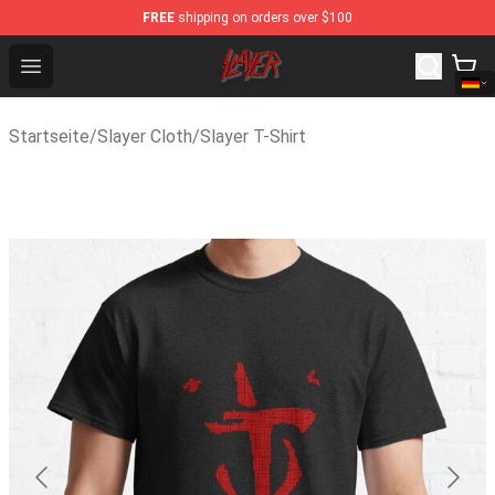
FREE
shipping on orders over $100
Slayer Store - Official Slayer Merchandise Shop
Open menu
Startseite
/
Slayer Cloth
/
Slayer T-Shirt