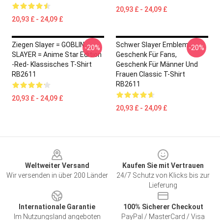
20,93 £ - 24,09 £
20,93 £ - 24,09 £
Ziegen Slayer = GOBLIN
Schwer Slayer Emblem
-20%
-20%
SLAYER = Anime Star Edition
Geschenk Für Fans,
-Red- Klassisches T-Shirt
Geschenk Für Männer Und
RB2611
Frauen Classic T-Shirt
RB2611
20,93 £ - 24,09 £
20,93 £ - 24,09 £
Footer
Weltweiter Versand
Kaufen Sie mit Vertrauen
Wir versenden in über 200 Länder
24/7 Schutz von Klicks bis zur
Lieferung
Internationale Garantie
100% Sicherer Checkout
Im Nutzungsland angeboten
PayPal / MasterCard / Visa