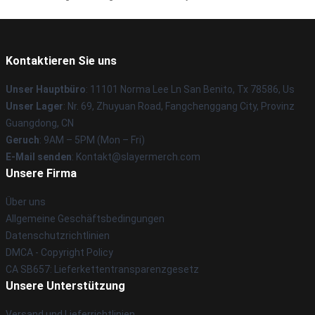
Kontaktieren Sie uns
Unser Hauptbüro
: 11101 Norma Lee Ln San Benito, Tx 78586, Us
Unser Lager
: Nr. 69, Zhuyuan Road, Fangchenggang City, Provinz
Guangdong, CN
Geruch
: 9AM – 5PM (Mon – Fri)
E-Mail senden
: Kontakt@slayermerch.com
Unsere Firma
Über uns
Allgemeine Geschäftsbedingungen
Datenschutzrichtlinien
DMCA - Copyright Policy
CA SB657: Lieferkettentransparenzgesetz
Unsere Unterstützung
Versand und Lieferrichtlinien