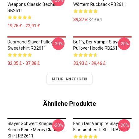
-20%
Weapons Classic Becher
Wörtern Rucksack RB2611
RB2611
39,37 £
$49.84
19,75 £ - 22,91 £
Desmond Slayer Pullover
Buffy, Der Vampir Slayer
-20%
-20%
Sweatshirt RB2611
Pullover Hoodie RB2611
32,35 £ - 37,88 £
33,93 £ - 39,46 £
MEHR ANZEIGEN
Ähnliche Produkte
Slayer Schwert Krieger
Faith Der Vampire Slayer
-20%
-20%
Schuh Keine Mercy Classic T-
Klassisches T-Shirt RB2611
Shirt RB2611