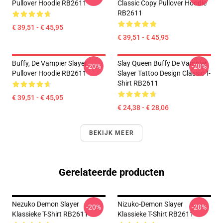
Pullover Hoodie RB2611
Classic Copy Pullover Hoodie
RB2611
€ 39,51 - € 45,95
€ 39,51 - € 45,95
Buffy, De Vampier Slayer
Slay Queen Buffy De Vampier
-20%
-20%
Pullover Hoodie RB2611
Slayer Tattoo Design Classic T-
Shirt RB2611
€ 39,51 - € 45,95
€ 24,38 - € 28,06
BEKIJK MEER
Gerelateerde producten
Nezuko Demon Slayer
Nizuko-Demon Slayer
-20%
-20%
Klassieke T-Shirt RB2611
Klassieke T-Shirt RB2611