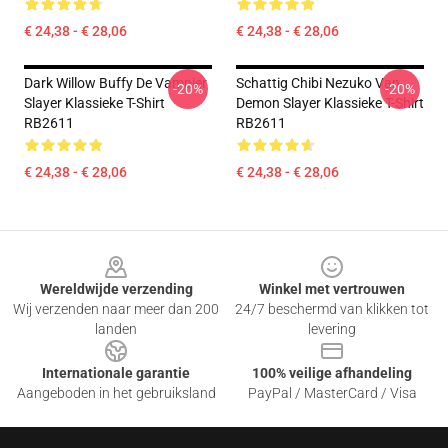
€ 24,38 - € 28,06
€ 24,38 - € 28,06
Dark Willow Buffy De Vampier
Schattig Chibi Nezuko Van
-20%
-20%
Slayer Klassieke T-Shirt
Demon Slayer Klassieke T-Shirt
RB2611
RB2611
€ 24,38 - € 28,06
€ 24,38 - € 28,06
Footer
Wereldwijde verzending
Winkel met vertrouwen
Wij verzenden naar meer dan 200
24/7 beschermd van klikken tot
landen
levering
Internationale garantie
100% veilige afhandeling
Aangeboden in het gebruiksland
PayPal / MasterCard / Visa