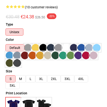
(10 customer reviews)
€30.48
€24.38
-20%
$26.50
Type
Unisex
Color
Default
Size
S
M
L
XL
2XL
3XL
4XL
5XL
Print Location