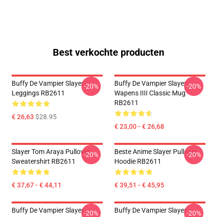
Best verkochte producten
Buffy De Vampier Slayer
Buffy De Vampier Slayer
-20%
-20%
Leggings RB2611
Wapens IIII Classic Mug
RB2611
€ 26,63
$28.95
€ 23,00 - € 26,68
Slayer Tom Araya Pullover
Beste Anime Slayer Pullover
-20%
-20%
Sweatershirt RB2611
Hoodie RB2611
€ 37,67 - € 44,11
€ 39,51 - € 45,95
Buffy De Vampier Slayer
Buffy De Vampier Slayer
-20%
-20%