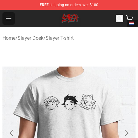
FREE
shipping on orders over $100
Slayer Store - Official Slayer Merchandise Shop
Open menu
Home
/
Slayer Doek
/
Slayer T-shirt