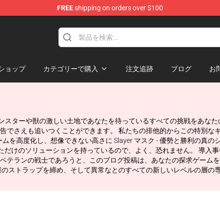
FREE
shipping on orders over $100
ショップ
カテゴリーで購入
注文追跡
ブログ
お
r マスク! モンスターや獣の激しい土地であなたを待っているすべての挑戦を
告でさえも追いつくことができます。 私たちの排他的からこの特別な
ームを高度化し、想像できない高さに Slayer マスク - 優勢と勝利の
だけのソリューションを持っているので、よく、恐れません。 導入事例 Sl
ベテランの戦士であろうと、このブログ投稿は、あなたの探求ゲーム
ストラップを締め、そして異常なとのすべての新しいレベルの層の専門知識