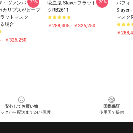
-20%
-20%
ザ・ヴァンパイア
吸血鬼 Slayer フラットマス
バフィ
r アポカリプスがビープ
クRB2611
Slaye
フラットマスク
マスクR
来る場合
￥288,405 - ￥326,250
￥288,4
 - ￥326,250
安心してお買い物
国際保証
ックから配送まで24/7保護
使用国で提供