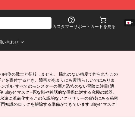
カスタマーサポート
カートを見る
問い合わせ
あなたの内側の戦士と征服しません。 揺れのない精度で作られたこの
ギアを寄付するとき、障害があまりにも素晴らしいではありま
真のシンボル! すべてのモンスターの層と恐怖のない冒険に注目! 適
ayer マスク - 死な獣や神話的な僧侶に対する究極の武器。
を永遠に革命化するこの伝説的なアクセサリーの背後にある秘密
のロックを解除する準備ができています Slayer マスク!