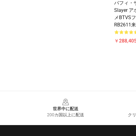
バフィ・
Slaye
メBTVS
RB2611
￥288,405
Footer
世界中に配送
200カ国以上に配送
クリ