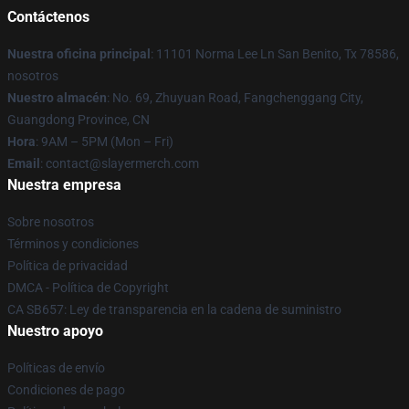
Contáctenos
Nuestra oficina principal
: 11101 Norma Lee Ln San Benito, Tx 78586,
nosotros
Nuestro almacén
: No. 69, Zhuyuan Road, Fangchenggang City,
Guangdong Province, CN
Hora
: 9AM – 5PM (Mon – Fri)
Email
: contact@slayermerch.com
Nuestra empresa
Sobre nosotros
Términos y condiciones
Política de privacidad
DMCA - Política de Copyright
CA SB657: Ley de transparencia en la cadena de suministro
Nuestro apoyo
Políticas de envío
Condiciones de pago