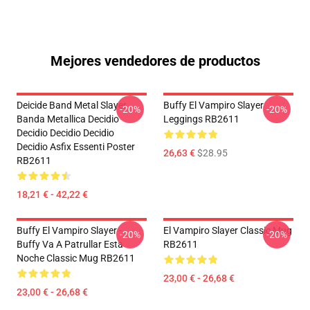
Mejores vendedores de productos
Deicide Band Metal Slayer
Buffy El Vampiro Slayer
-20%
-20%
Banda Metallica Decidio
Leggings RB2611
Decidio Decidio Decidio
Decidio Asfix Essenti Poster
26,63 €
$28.95
RB2611
18,21 € - 42,22 €
Buffy El Vampiro Slayer -
El Vampiro Slayer Classic Mug
-20%
-20%
Buffy Va A Patrullar Esta
RB2611
Noche Classic Mug RB2611
23,00 € - 26,68 €
23,00 € - 26,68 €