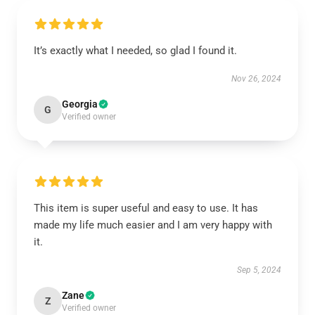
It’s exactly what I needed, so glad I found it.
Nov 26, 2024
Georgia
G
Verified owner
This item is super useful and easy to use. It has
made my life much easier and I am very happy with
it.
Sep 5, 2024
Zane
Z
Verified owner