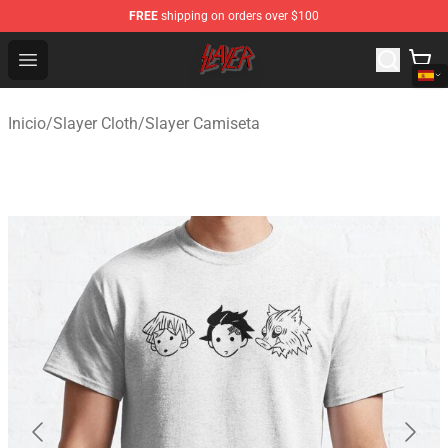
FREE
shipping on orders over $100
Slayer Store - Official Slayer Merchandise Shop
Open menu
Inicio
/
Slayer Cloth
/
Slayer Camiseta