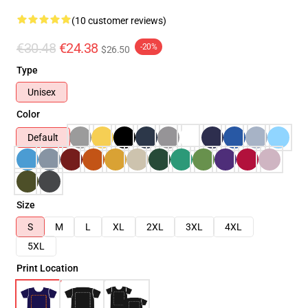
(10 customer reviews)
€30.48
€24.38
-20%
$26.50
Type
Unisex
Color
Default
Size
S
M
L
XL
2XL
3XL
4XL
5XL
Print Location