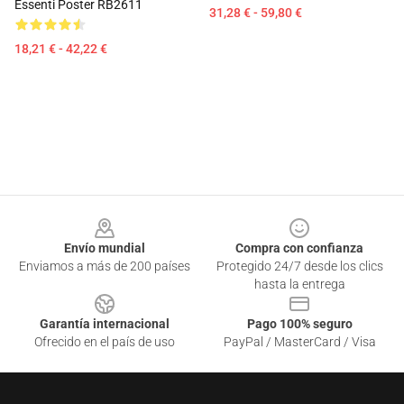
Essenti Poster RB2611
31,28 € - 59,80 €
18,21 € - 42,22 €
Footer
Envío mundial
Compra con confianza
Enviamos a más de 200 países
Protegido 24/7 desde los clics
hasta la entrega
Garantía internacional
Pago 100% seguro
Ofrecido en el país de uso
PayPal / MasterCard / Visa