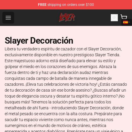
FREE
shipping on orders over $100
Slayer Store - Official Slayer Merchandise Shop
Open menu
Slayer Decoración
Libera tu verdadero espíritu de cazador con el Slayer Decoración,
exclusivamente disponible en nuestro prestigioso Slayer Tienda.
Este majestuoso adorno está diseñado para elevar su estilo y
golpear el miedo en los corazones de sus enemigos. Abraza la
fuerza dentro de ti y haz una declaración audaz mientras
conquistas cada campo de batalla de manera innegable de
cazadores. ¡Eleva tus celebraciones de victoria hoy! ¿Estás cansado
de tu decoración de casa sin ese borde asesino? ¿Buscas añadir un
toque de elegancia oscura y desatar tu espíritu gótico interno? ¡No
busques más! Tenemos la solución perfecta para todos los
metalheads de ahí fuera - introduciendo Slayer Decoración, donde
el metal pesado se encuentra con la alta costura. Prepárate para
sacudir tu espacio viviente como nunca antes, mientras nos
sumergimos en el mundo de motivos de cráneo, estética
ennegrecida y acentos diabólicos. Prepárate para un viaje épico a