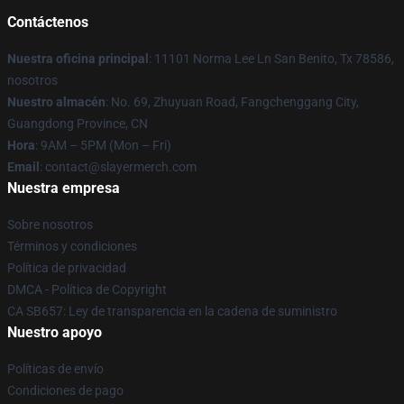
Contáctenos
Nuestra oficina principal
: 11101 Norma Lee Ln San Benito, Tx 78586,
nosotros
Nuestro almacén
: No. 69, Zhuyuan Road, Fangchenggang City,
Guangdong Province, CN
Hora
: 9AM – 5PM (Mon – Fri)
Email
: contact@slayermerch.com
Nuestra empresa
Sobre nosotros
Términos y condiciones
Política de privacidad
DMCA - Política de Copyright
CA SB657: Ley de transparencia en la cadena de suministro
Nuestro apoyo
Políticas de envío
Condiciones de pago