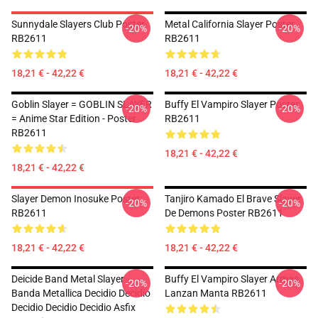
Sunnydale Slayers Club Poster
Metal California Slayer Poster
-20%
-20%
RB2611
RB2611
18,21 € - 42,22 €
18,21 € - 42,22 €
Goblin Slayer = GOBLIN SLAYER
Buffy El Vampiro Slayer Poster
-20%
-20%
= Anime Star Edition - Poster
RB2611
RB2611
18,21 € - 42,22 €
18,21 € - 42,22 €
Slayer Demon Inosuke Poster
Tanjiro Kamado El Brave Slayer
-20%
-20%
RB2611
De Demons Poster RB2611
18,21 € - 42,22 €
18,21 € - 42,22 €
Deicide Band Metal Slayer
Buffy El Vampiro Slayer Armas
-20%
-20%
Banda Metallica Decidio Decidio
Lanzan Manta RB2611
Decidio Decidio Decidio Asfix