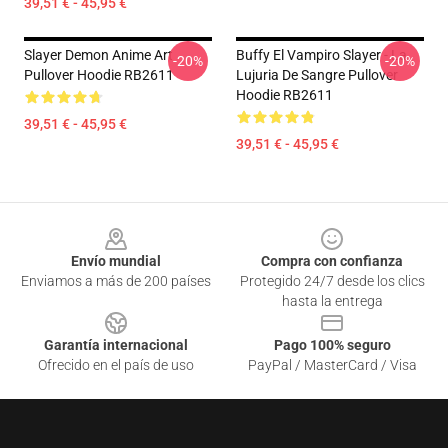
39,51 € - 45,95 €
Slayer Demon Anime Art
Buffy El Vampiro Slayer - La
-20%
-20%
Pullover Hoodie RB2611
Lujuria De Sangre Pullover
Hoodie RB2611
39,51 € - 45,95 €
39,51 € - 45,95 €
Footer
Envío mundial
Compra con confianza
Enviamos a más de 200 países
Protegido 24/7 desde los clics
hasta la entrega
Garantía internacional
Pago 100% seguro
Ofrecido en el país de uso
PayPal / MasterCard / Visa