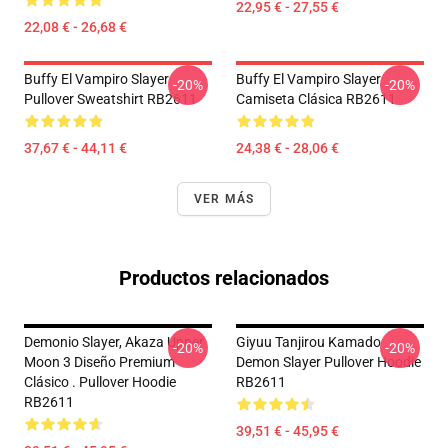
22,95 € - 27,55 €
22,08 € - 26,68 €
Buffy El Vampiro Slayer
Buffy El Vampiro Slayer
-20%
-20%
Pullover Sweatshirt RB2611
Camiseta Clásica RB2611
37,67 € - 44,11 €
24,38 € - 28,06 €
VER MÁS
Productos relacionados
Demonio Slayer, Akaza Upper
Giyuu Tanjirou Kamado
-20%
-20%
Moon 3 Diseño Premium
Demon Slayer Pullover Hoodie
Clásico . Pullover Hoodie
RB2611
RB2611
39,51 € - 45,95 €