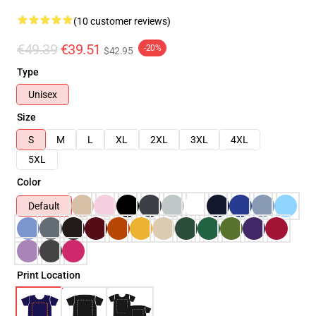
(10 customer reviews)
€49.39
€39.51
-20%
$42.95
Type
Unisex
Size
S
M
L
XL
2XL
3XL
4XL
5XL
Color
Default
Print Location