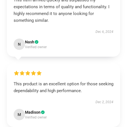
This item arrived quickly and surpassed my
expectations in terms of quality and functionality. I
highly recommend it to anyone looking for
something similar.
Dec 6, 2024
Nash
N
Verified owner
This product is an excellent option for those seeking
dependability and high performance.
Dec 2, 2024
Madison
M
Verified owner