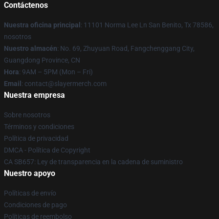
Contáctenos
Nuestra oficina principal
: 11101 Norma Lee Ln San Benito, Tx 78586,
nosotros
Nuestro almacén
: No. 69, Zhuyuan Road, Fangchenggang City,
Guangdong Province, CN
Hora
: 9AM – 5PM (Mon – Fri)
Email
: contact@slayermerch.com
Nuestra empresa
Sobre nosotros
Términos y condiciones
Política de privacidad
DMCA - Política de Copyright
CA SB657: Ley de transparencia en la cadena de suministro
Nuestro apoyo
Políticas de envío
Condiciones de pago
Políticas de reembolso