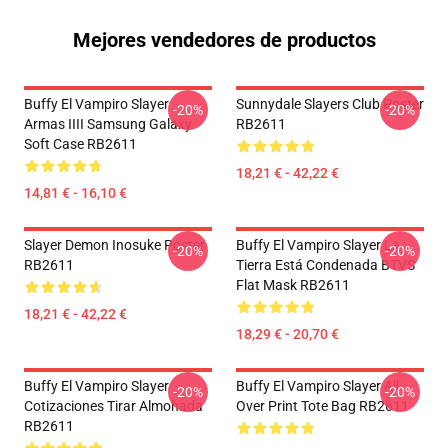
Mejores vendedores de productos
Buffy El Vampiro Slayer
Sunnydale Slayers Club Poster
-20%
-20%
Armas IIII Samsung Galaxy
RB2611
Soft Case RB2611
18,21 € - 42,22 €
14,81 € - 16,10 €
Slayer Demon Inosuke Poster
Buffy El Vampiro Slayer La
-20%
-20%
RB2611
Tierra Está Condenada BTVS
Flat Mask RB2611
18,21 € - 42,22 €
18,29 € - 20,70 €
Buffy El Vampiro Slayer
Buffy El Vampiro Slayer All
-20%
-20%
Cotizaciones Tirar Almohada
Over Print Tote Bag RB2611
RB2611