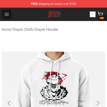
FREE
shipping on orders over $100
Slayer Store - Official Slayer Merchandise Shop
Open menu
Inicio
/
Slayer Cloth
/
Slayer Hoodie