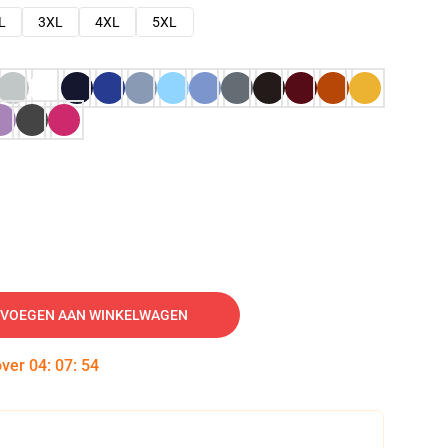
L
3XL
4XL
5XL
VOEGEN AAN WINKELWAGEN
over
04
:
07
:
53