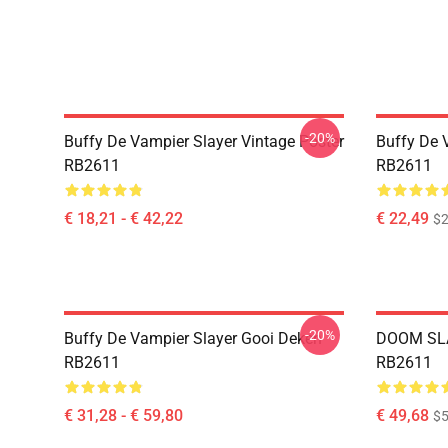
-20%
Buffy De Vampier Slayer Vintage Poster
Buffy De 
RB2611
RB2611
€ 18,21 - € 42,22
€ 22,49
$2
-20%
Buffy De Vampier Slayer Gooi Deken
DOOM SLA
RB2611
RB2611
€ 31,28 - € 59,80
€ 49,68
$