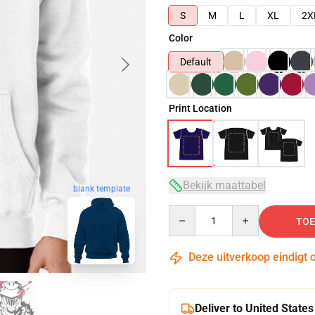
S
M
L
XL
2X
Color
Default
Print Location
Bekijk maattabel
blank template
Quantity
TOE
Deze uitverkoop eindigt 
Deliver to United States