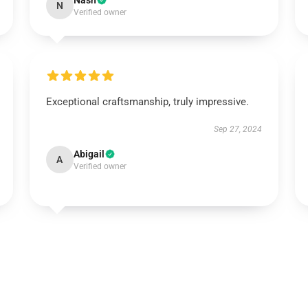
Nash
N
Verified owner
Exceptional craftsmanship, truly impressive.
Sep 27, 2024
Abigail
A
Verified owner