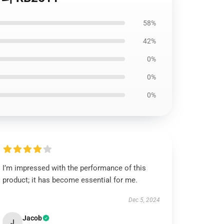
58%
42%
0%
0%
0%
I’m impressed with the performance of this
product; it has become essential for me.
Dec 5, 2024
Jacob
J