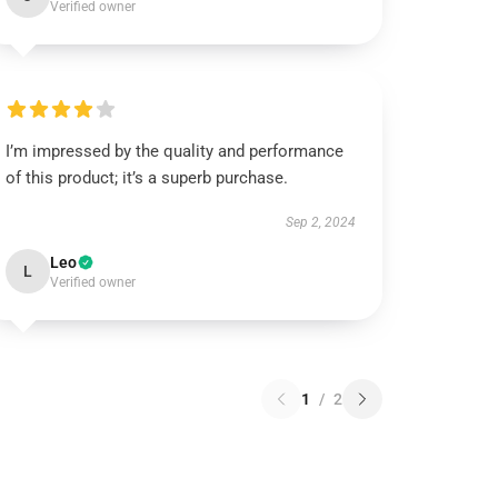
Verified owner
I’m impressed by the quality and performance
of this product; it’s a superb purchase.
Sep 2, 2024
Leo
L
Verified owner
1
/
2