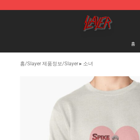
Slayer Store - Official Slayer Merchandise Shop
홈
홈
/
Slayer 제품정보
/
Slayer ▸ 소녀