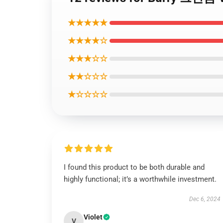
★★★★★
★★★★☆
★★★☆☆
★★☆☆☆
★☆☆☆☆
I found this product to be both durable and
highly functional; it’s a worthwhile investment.
Dec 6, 2024
Violet
V