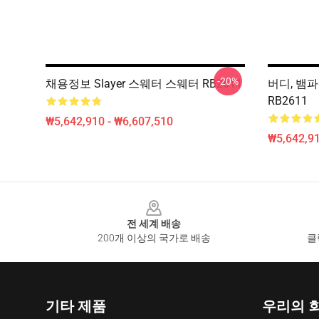
-20%
채용정보 Slayer 스웨터 스웨터 RB2611
버디, 뱀파
RB2611
₩5,642,910 - ₩6,607,510
₩5,642,91
Footer
전 세계 배송
200개 이상의 국가로 배송
클
기타 제품
우리의 