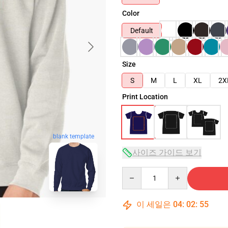
Color
Default
Size
S
M
L
XL
2X
Print Location
blank template
사이즈 가이드 보기
Quantity
이 세일은
04
:
02
:
54