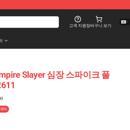
고객 지원
장바구니 보기
처
mpire Slayer 심장 스파이크 풀
611
s)
-20%